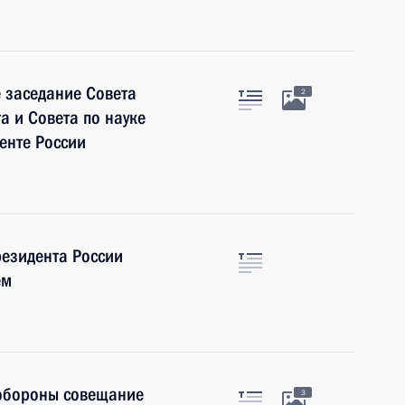
 заседание Совета
2
а и Совета по науке
енте России
резидента России
ем
 обороны совещание
3