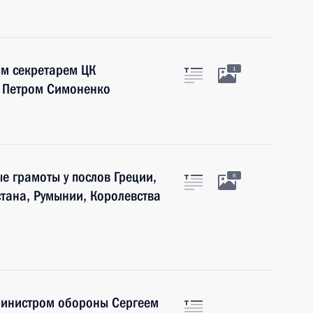
ым секретарем ЦК
1
ы Петром Симоненко
е грамоты у послов Греции,
6
тана, Румынии, Королевства
 Министром обороны Сергеем