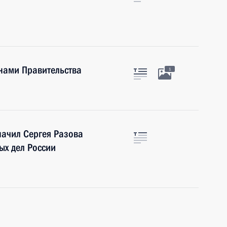
нами Правительства
1
начил Сергея Разова
ых дел России