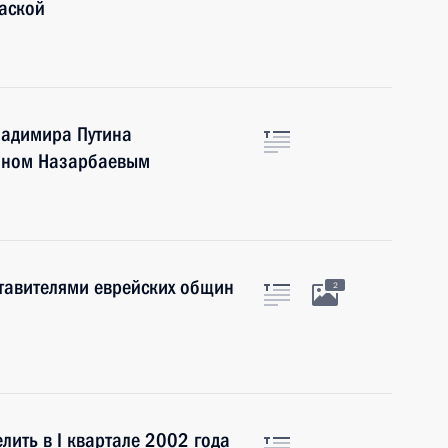
аской
ладимира Путина
таном Назарбаевым
ставителями еврейских общин
2
лить в I квартале 2002 года