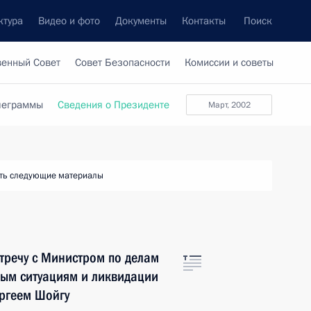
ктура
Видео и фото
Документы
Контакты
Поиск
венный Совет
Совет Безопасности
Комиссии и советы
леграммы
Сведения о Президенте
март, 2002
ть следующие материалы
тречу с Министром по делам
ым ситуациям и ликвидации
ергеем Шойгу