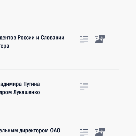
идентов России и Словакии
1
тера
ладимира Путина
ндром Лукашенко
еральным директором ОАО
1