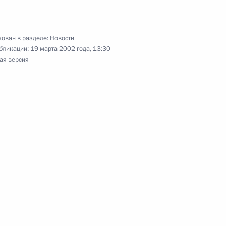
 заседание Совета
2
а и Совета по науке
енте России
ован в разделе:
Новости
бликации:
19 марта 2002 года, 13:30
ая версия
резидента России
ем
 обороны совещание
3
ивам оборонного