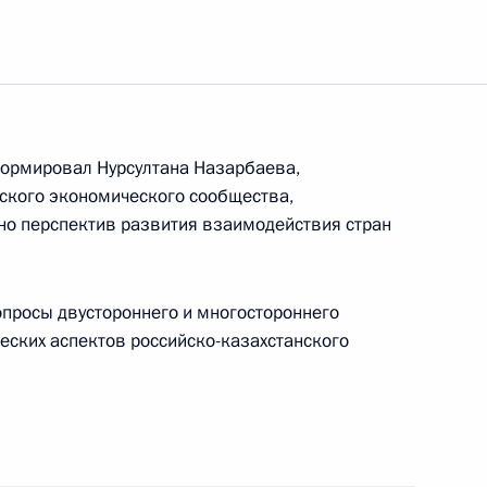
твие чемпиону мира
Алексею Ягудину
формировал Нурсултана Назарбаева,
кого экономического сообщества,
ьно перспектив развития взаимодействия стран
тречу с Министром по делам
опросы двустороннего и многостороннего
ым ситуациям и ликвидации
ческих аспектов российско-казахстанского
ергеем Шойгу