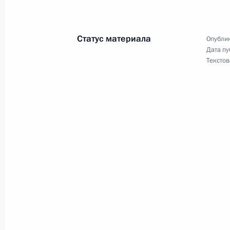
Владимир Путин провел совместное
Безопасности, президиума Госсовет
и высоким технологиям при Презид
Статус материала
Опублик
20 марта 2002 года, 19:00
Москва, Кремль
Дата пу
Текстов
Состоялся телефонный разговор П
с Председателем КНР Цзян Цзэмин
20 марта 2002 года, 16:20
Президент провел в Министерстве
по вопросам стратегии и перспект
строительства
20 марта 2002 года, 13:00
Москва