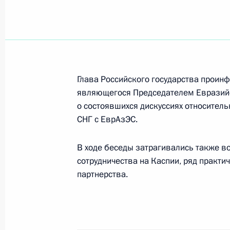
Владимир Путин направил приветс
по фигурному катанию на коньках 
21 марта 2002 года, 00:00
Глава Российского государства проин
являющегося Председателем Евразийс
о состоявшихся дискуссиях относител
20 марта 2002 года, среда
СНГ с ЕврАзЭС.
Владимир Путин провел рабочую вс
В ходе беседы затрагивались также в
гражданской обороны, чрезвычайн
сотрудничества на Каспии, ряд практи
последствий стихийных бедствий С
партнерства.
20 марта 2002 года, 19:30
Москва, Кремль