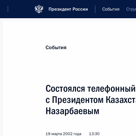
Президент России
События
Стру
Президент
Администрация
Государст
Новости
Стенограммы
Поездки
Те
События
Показа
Состоялся телефонный
с Президентом Казахс
21 марта 2002 года, четверг
Назарбаевым
Владимир Путин встретился с изве
Фетисовым
21 марта 2002 года, 16:30
Москва, Кремль
19 марта 2002 года
13:30