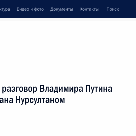
ктура
Видео и фото
Документы
Контакты
Поиск
венный Совет
Совет Безопасности
Комиссии и советы
леграммы
Сведения о Президенте
март, 2002
ть следующие материалы
 разговор Владимира Путина
тана Нурсултаном
стным хоккеистом Вячеславом
1