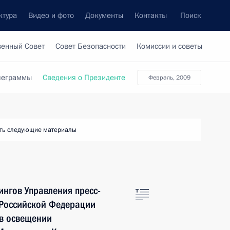
ктура
Видео и фото
Документы
Контакты
Поиск
венный Совет
Совет Безопасности
Комиссии и советы
леграммы
Сведения о Президенте
февраль, 2009
ть следующие материалы
нгов Управления пресс-
 Российской Федерации
 в освещении