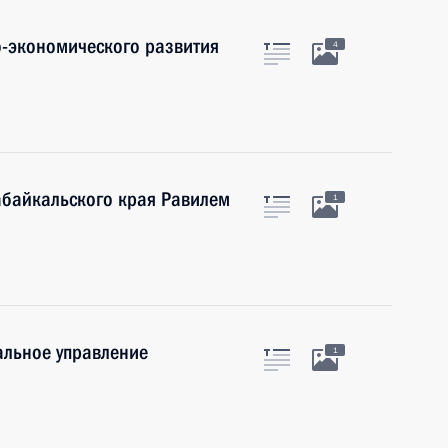
-экономического развития
4
абайкальского края Равилем
1
альное управление
1