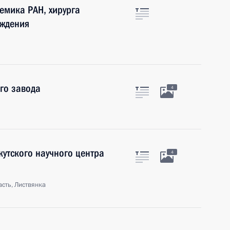
емика РАН, хирурга
ождения
го завода
4
утского научного центра
4
асть, Листвянка