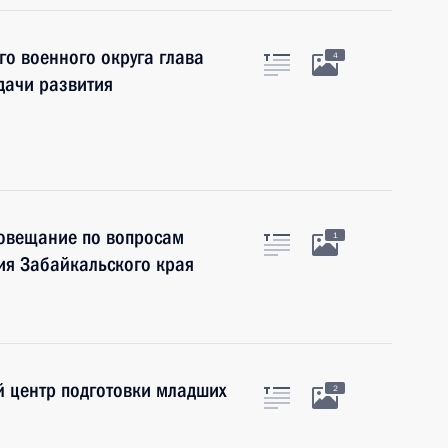
о военного округа глава
4
дачи развития
совещание по вопросам
1
ия Забайкальского края
й центр подготовки младших
2