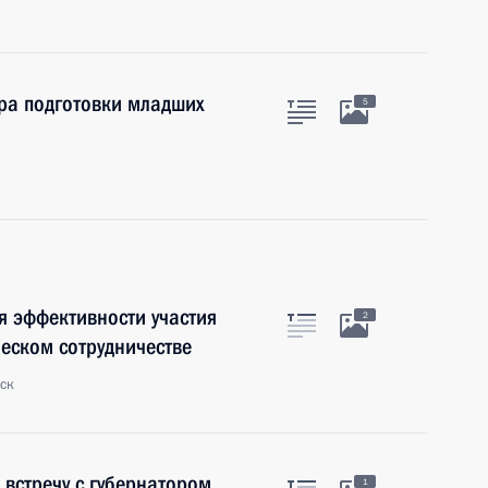
тра подготовки младших
5
 эффективности участия
2
еском сотрудничестве
ск
встречу с губернатором
1