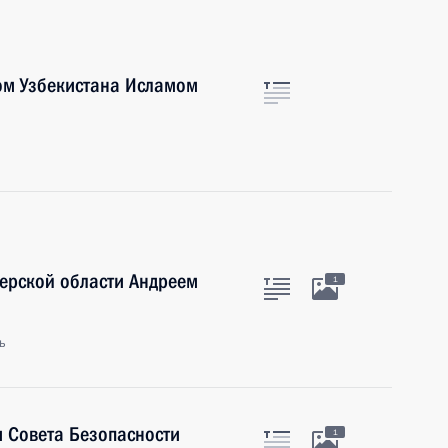
ом Узбекистана Исламом
верской области Андреем
1
ь
 Совета Безопасности
1