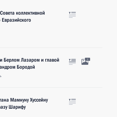
 Совета коллективной
о Евразийского
ии Берлом Лазаром и главой
2
сандром Бородой
ь
тана Мамнуну Хуссейну
вазу Шарифу