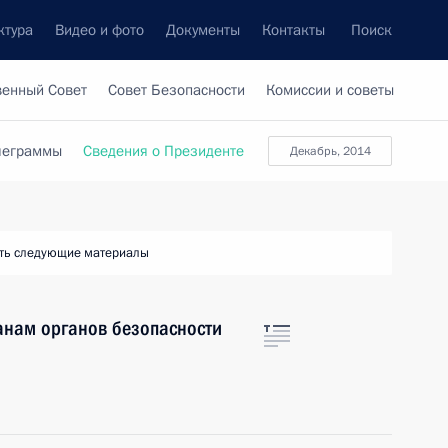
ктура
Видео и фото
Документы
Контакты
Поиск
венный Совет
Совет Безопасности
Комиссии и советы
леграммы
Сведения о Президенте
декабрь, 2014
ть следующие материалы
анам органов безопасности