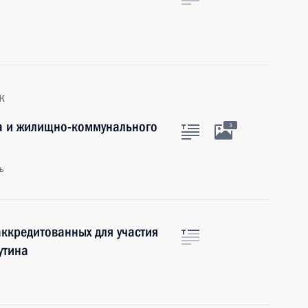
к
ва и жилищно-коммунального
3
ь
аккредитованных для участия
утина