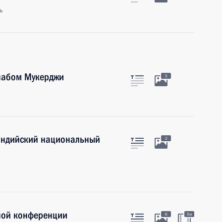
ь
набом Мукерджи
5
«Индийский национальный
2
ной конференции
6
5м