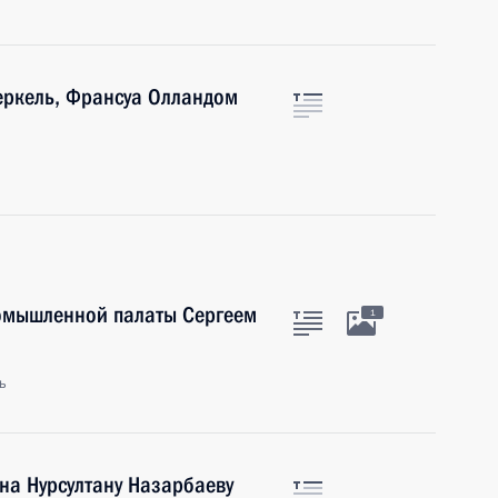
еркель, Франсуа Олландом
ромышленной палаты Сергеем
1
ь
на Нурсултану Назарбаеву