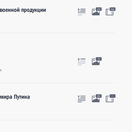
военной продукции
19
5м
3
ь
мира Путина
:
30