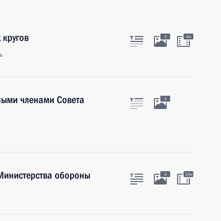
 кругов
3
4м
ь
ными членами Совета
2
Министерства обороны
4
19м