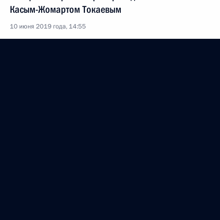
Касым-Жомартом Токаевым
10 июня 2019 года, 14:55
Встреча с Уполномоченным по правам человека
Татьяной Москальковой
10 июня 2019 года, 14:30
Москва, Кремль
Объявлены лауреаты Госпремии 2018 года
10 июня 2019 года, 12:50
Москва, Кремль
20 июня выйдет в эфир «Прямая линия
с Владимиром Путиным»