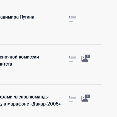
ладимира Путина
а
ценочной комиссии
2
митета
пехами членов команды
1
ду в марафоне «Дакар-2005»