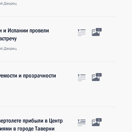
ий Дворец
и и Испании провели
1
встречу
ий Дворец
уемости и прозрачности
1
ертолете прибыли в Центр
4
ями в городе Таверни