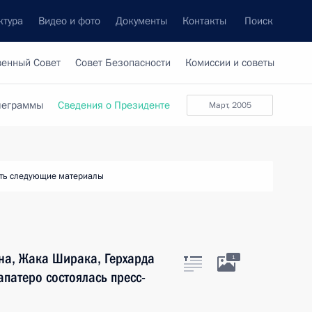
ктура
Видео и фото
Документы
Контакты
Поиск
венный Совет
Совет Безопасности
Комиссии и советы
леграммы
Сведения о Президенте
март, 2005
ть следующие материалы
на, Жака Ширака, Герхарда
1
патеро состоялась пресс-