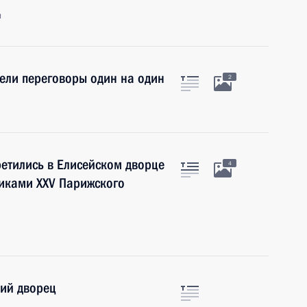
и
ели переговоры один на один
2
етились в Елисейском дворце
4
никами XXV Парижского
кий дворец