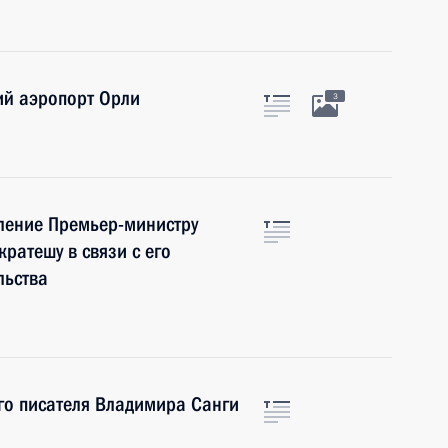
ий аэропорт Орли
3
ление Премьер-министру
ратешу в связи с его
льства
го писателя Владимира Санги