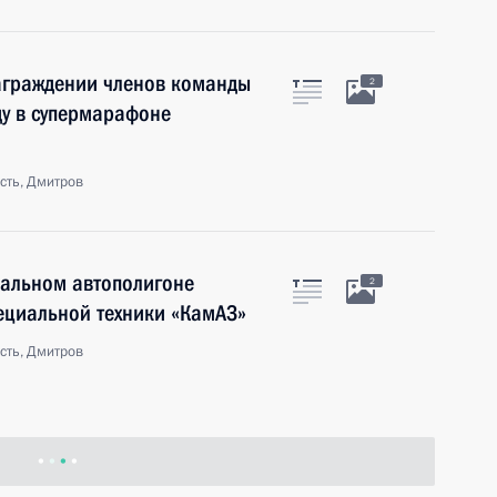
награждении членов команды
2
ду в супермарафоне
сть, Дмитров
ральном автополигоне
2
ециальной техники «КамАЗ»
сть, Дмитров