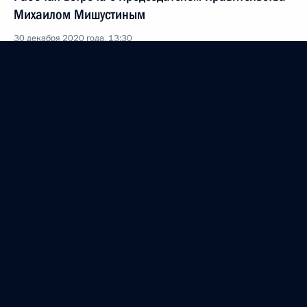
Михаилом Мишустиным
30 декабря 2020 года, 13:30
Московская область, Ново-Огарёво
Телефонный разговор с Президентом Узбекистана
Шавкатом Мирзиёевым
30 декабря 2020 года, 13:00
Телефонный разговор с Президентом Казахстана
Касым-Жомартом Токаевым
30 декабря 2020 года, 12:20
Поздравление главам государств и правительств
зарубежных стран с Новым годом