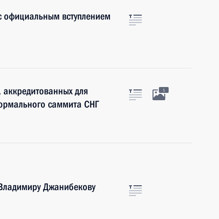
с официальным вступлением
 аккредитованных для
1
ормального саммита СНГ
 Владимиру Джанибекову