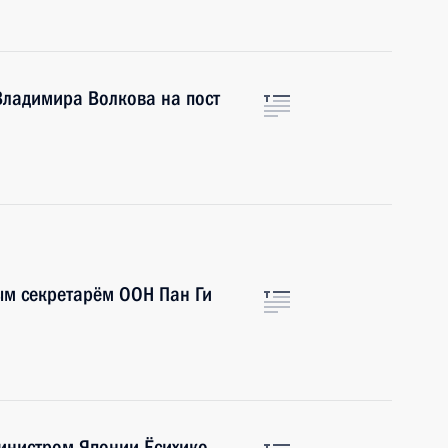
Владимира Волкова на пост
ым секретарём ООН Пан Ги
инистром Японии Ёсихико