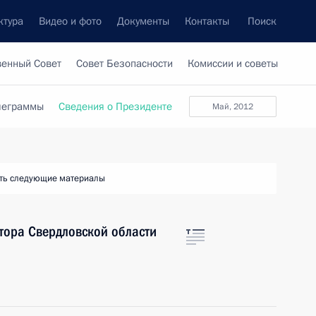
ктура
Видео и фото
Документы
Контакты
Поиск
венный Совет
Совет Безопасности
Комиссии и советы
леграммы
Сведения о Президенте
май, 2012
ть следующие материалы
атора Свердловской области