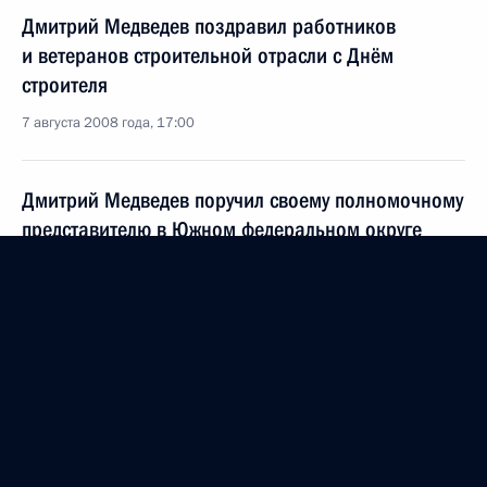
Дмитрий Медведев поздравил работников
и ветеранов строительной отрасли с Днём
строителя
7 августа 2008 года, 17:00
Дмитрий Медведев поручил своему полномочному
представителю в Южном федеральном округе
Владимиру Устинову лично контролировать
расследование взрыва в Сочи
7 августа 2008 года, 13:50
Дмитрий Медведев ознакомился с планами
организации XXVII летней Универсиады, которая
пройдёт в столице Татарстана в 2013 году