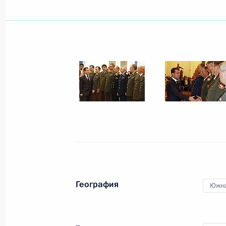
Дмитрий Медведев направил Прем
Манмохану Сингху поздравление п
15 августа 2008 года, 20:30
Дмитрий Медведев направил позд
Луго Мендесу в связи с его вступл
Республики Парагвай
15 августа 2008 года, 20:25
География
Южна
Перспективы урегулирования груз
конфликта обсудили в Сочи Дмитр
канцлер ФРГ Ангела Меркель