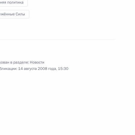
няя политика
учей
ужённые Силы
делам гражданской обороны,
1
ации последствий стихийных
ован в разделе:
Новости
учей
бликации:
14 августа 2008 года, 15:30
ждении государственными
 военнослужащих
ерации»