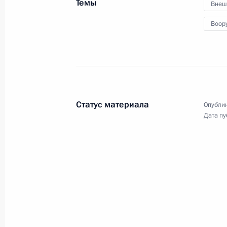
Темы
Внеш
15 августа 2008 года, 16:30
Сочи, Бочаров р
Воор
Рабочая встреча с Министром по 
чрезвычайным ситуациям и ликвид
бедствий Сергеем Шойгу
Статус материала
Опублик
15 августа 2008 года, 11:00
Сочи, Бочаров р
Дата пу
Президент подписал Указ «О награ
наградами Российской Федерации
Вооружённых Сил Российской Фед
15 августа 2008 года, 09:30