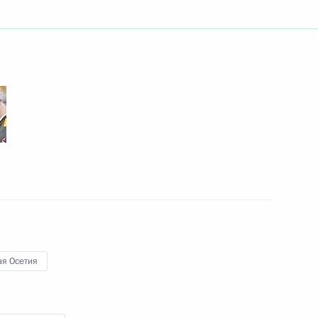
ьер-министру Индии
о случаю Дня независимости
равление Фернандо Арминдо
ением в должность Президента
я Осетия
ино-южноосетинского
2
ий Медведев и Федеральный