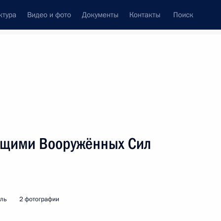
ктура
Видео и фото
Документы
Контакты
Поиск
венный Совет
Совет Безопасности
Комиссии и советы
леграммы
Сведения о Президенте
август, 2008
ть следующие материалы
ащими Вооружённых Сил
денту Индии Пратибхе Патил
ного праздника – Дня
мль
2 фотографии