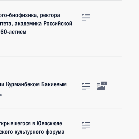
ого-биофизика, ректора
тета, академика Российской
 60-летием
зии Курманбеком Бакиевым
4
ек
открывшегося в Ювяскюле
ского культурного форума