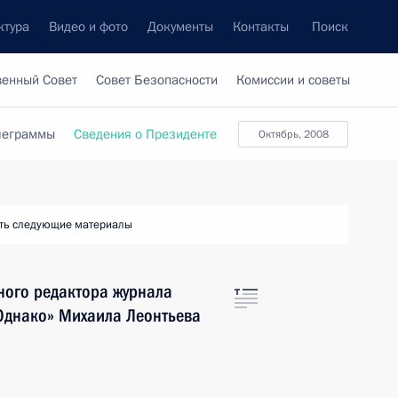
ктура
Видео и фото
Документы
Контакты
Поиск
венный Совет
Совет Безопасности
Комиссии и советы
леграммы
Сведения о Президенте
октябрь, 2008
ть следующие материалы
ного редактора журнала
Однако» Михаила Леонтьева