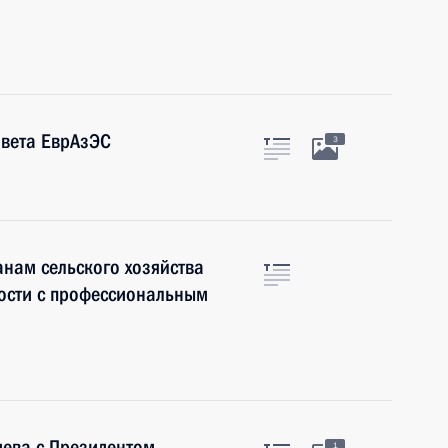
овета ЕврАзЭС
3
нам сельского хозяйства
сти с профессиональным
дева с Президентом
1