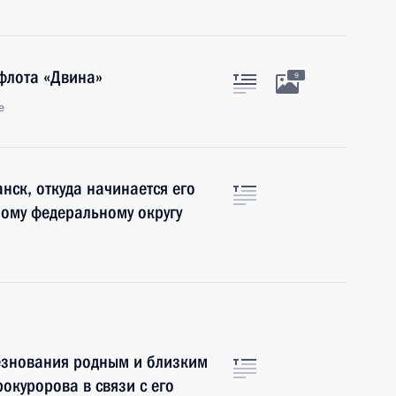
 флота «Двина»
9
е
ск, откуда начинается его
ому федеральному округу
езнования родным и близким
окуророва в связи с его