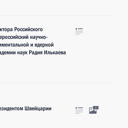
ктора Российского
ероссийский научно-
риментальной и ядерной
адемии наук Радия Илькаева
резидентом Швейцарии
1