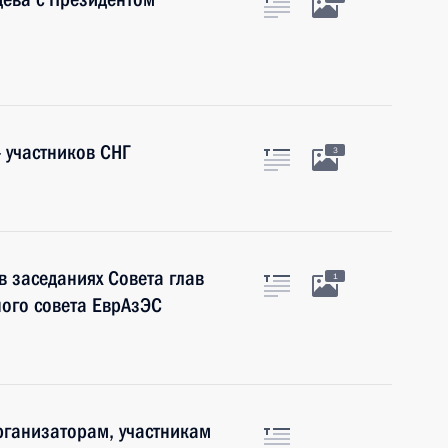
– участников СНГ
3
в заседаниях Совета глав
1
ного совета ЕврАзЭС
рганизаторам, участникам