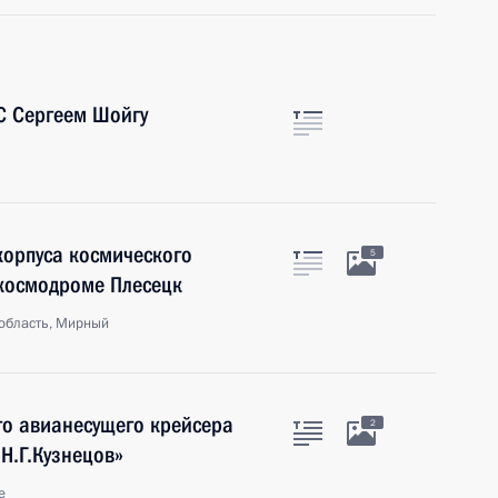
С Сергеем Шойгу
корпуса космического
5
 космодроме Плесецк
область, Мирный
го авианесущего крейсера
2
Н.Г.Кузнецов»
е