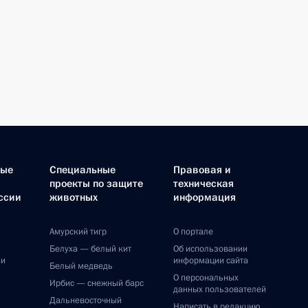
ные
Специальные
Правовая и
проекты по защите
техническая
ссии
животных
информация
Амурский тигр
О портале
Белуха — белый кит
Об использовании
ии
информации сайта
Белый медведь
О персональных
Ирбис — снежный барс
данных пользователей
Дальневосточный
Написать в редакцию