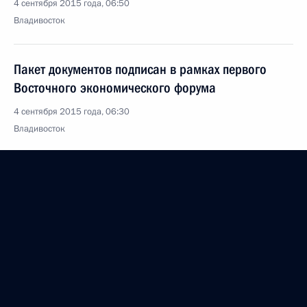
4 сентября 2015 года, 06:50
Владивосток
Пакет документов подписан в рамках первого
Восточного экономического форума
4 сентября 2015 года, 06:30
Владивосток
Встреча с работниками нефтяной и газовой
промышленности
4 сентября 2015 года, 06:00
Владивосток
Глава МЧС и губернатор Приморья доложили
Президенту о ситуации в Уссурийске