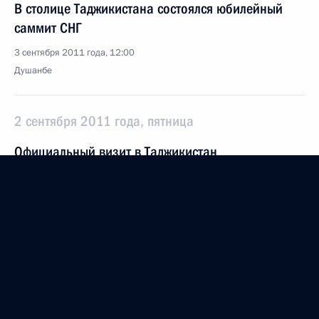
В столице Таджикистана состоялся юбилейный
саммит СНГ
3 сентября 2011 года, 12:00
Душанбе
2 сентября 2011 года, пятница
Официальный визит в Таджикистан
2 сентября 2011 года, 15:30
Душанбе
Встреча президентов России, Афганистана,
Пакистана и Таджикистана
2 сентября 2011 года, 12:30
Душанбе