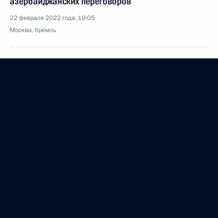
азербайджанских переговоров
22 февраля 2022 года, 19:05
Москва, Кремль
Владимир Путин внёс в Совет Федерации
предложение о принятии постановления Совета
Федерации о согласии на использование
Вооружённых Сил за пределами территории
Российской Федерации
22 февраля 2022 года, 18:50
Президент подписал Федеральный закон
«О ратификации Договора о дружбе,
сотрудничестве и взаимной помощи между
Российской Федерацией и Луганской Народной