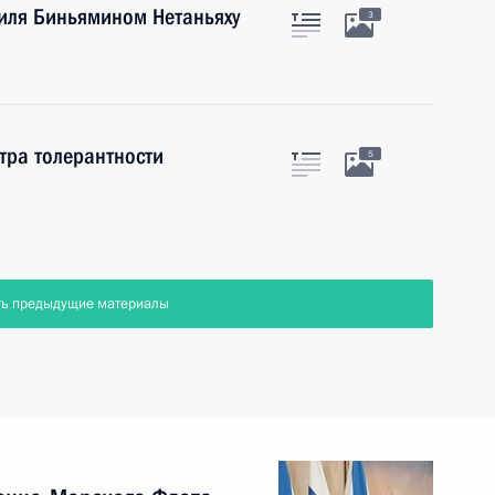
иля Биньямином Нетаньяху
3
тра толерантности
5
ть предыдущие материалы