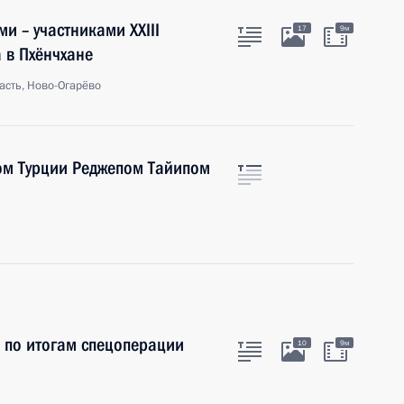
и – участниками XXIII
17
9м
 в Пхёнчхане
асть, Ново-Огарёво
ом Турции Реджепом Тайипом
 по итогам спецоперации
10
9м