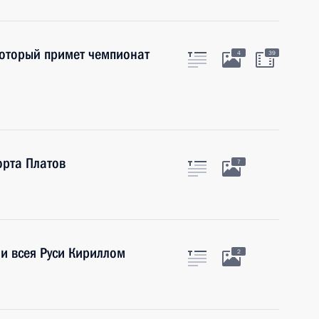
который примет чемпионат
4
39
рта Платов
7
и всея Руси Кириллом
2