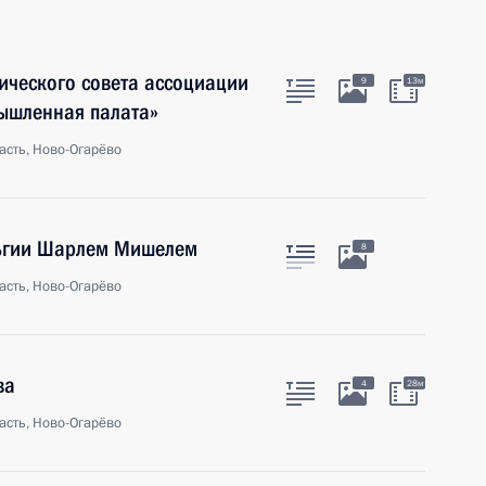
ического совета ассоциации
9
13м
ышленная палата»
асть, Ново-Огарёво
льгии Шарлем Мишелем
8
асть, Ново-Огарёво
ва
4
28м
асть, Ново-Огарёво