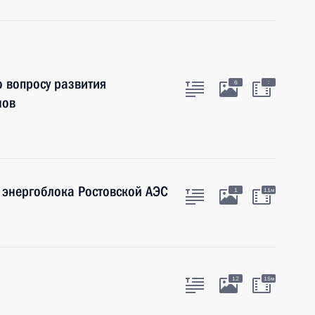
о вопросу развития
:
6
нов
о энергоблока Ростовской АЭС
1
11м
12
15м