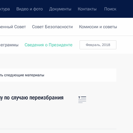
ктура
Видео и фото
Документы
Контакты
Поиск
венный Совет
Совет Безопасности
Комиссии и советы
леграммы
Сведения о Президенте
февраль, 2018
ть следующие материалы
у по случаю переизбрания