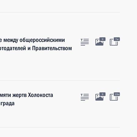
е между общероссийскими
9
7м
тодателей и Правительством
мяти жертв Холокоста
9
19м
нграда