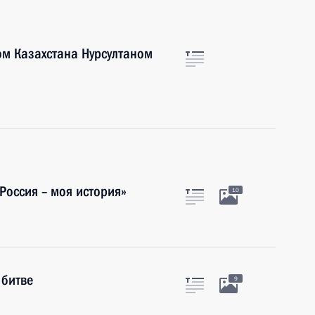
ом Казахстана Нурсултаном
Россия – моя история»
10
 битве
9