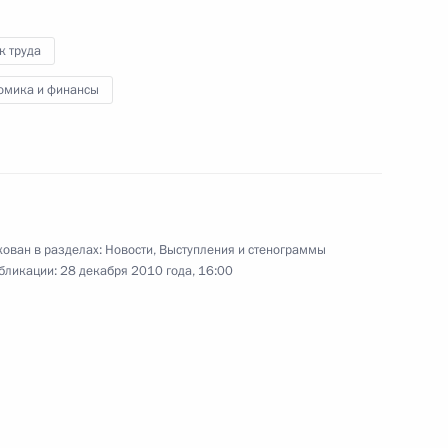
учения государственных
12
14м
к труда
омика и финансы
ь
шем и послевузовском
ован в разделах:
Новости
,
Выступления и стенограммы
бликации:
28 декабря 2010 года, 16:00
язательном страховании
ельцев транспортных средств