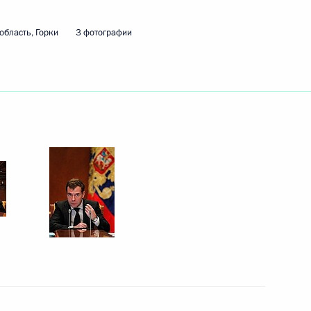
оссии Анатолию Кузнецову
область, Горки
3 фотографии
ь
одных ресурсов и экологии
1
ь