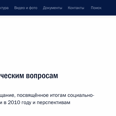
ктура
Видео и фото
Документы
Контакты
Поиск
венный Совет
Совет Безопасности
Комиссии и советы
леграммы
Сведения о Президенте
декабрь, 2010
ть следующие материалы
ическим вопросам
государств и правительств
щание, посвящённое итогам социально-
и в 2010 году и перспективам