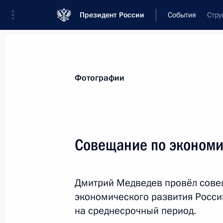
Президент России
События
Стру
Президент
Администрация
Государст
Новости
Стенограммы
Поездки
Те
Фотографии
Показа
Совещание по эконом
Дмитрий Медведев поздравил глав 
зарубежных стран с Новым годом
Дмитрий Медведев провёл сове
31 декабря 2010 года, 12:00
экономического развития Росси
на среднесрочный период.