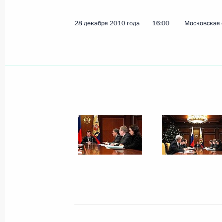
Поздравление народному артисту Р
28 декабря 2010 года
16:00
Московская 
31 декабря 2010 года, 11:00
30 декабря 2010 года, четверг
Новогодний приём в Кремле
30 декабря 2010 года, 19:10
Москва, Кремл
Рабочая встреча с Министром прир
Юрием Трутневым
30 декабря 2010 года, 17:00
Москва, Кремл