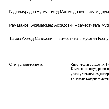
Гаджимурадов Нурмагомед Магомедович – имам джума-м
Рамазанов Курамагомед Асхадович – заместитель муфт
Тагаев Ахмед Салихович – заместитель муфтия Респуб
Статус материала
Опубликован в разделах:
Н
Комиссия по государствен
Дата публикации:
28 декабр
Ссылка на материал:
kremli