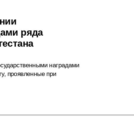
ении
дами ряда
гестана
государственными наградами
гу, проявленные при