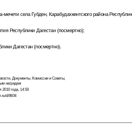
ечети села Губден, Карабудахкентского района Республики
ия Республики Дагестан (посмертно);
лики Дагестан (посмертно).
овости
,
Документы
,
Комиссии и Советы
,
ным наградам
я 2010 года, 14:50
n.ru/d/9934