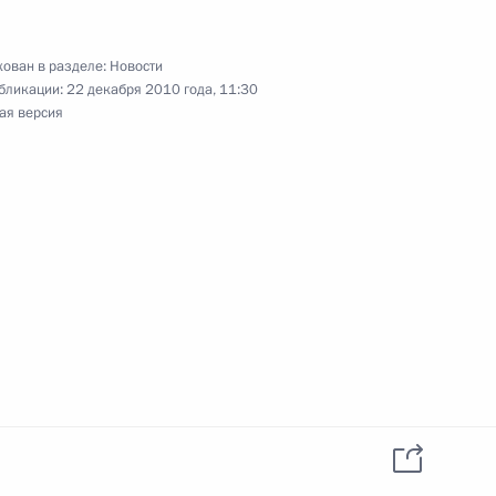
ован в разделе:
Новости
бликации:
22 декабря 2010 года, 11:30
14
ая версия
 театра Сатиры Ольге
к
ажданам России – ветеранам
стоянно проживающим