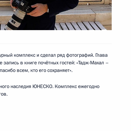
ульской области Вячеславом
1
асть, Горки
ой клинической больницы
рный комплекс и сделал ряд фотографий. Глава
е запись в книге почётных гостей: «Тадж-Махал –
асибо всем, кто его сохраняет».
ного наследия ЮНЕСКО. Комплекс ежегодно
тов.
атификацию договора об СНВ