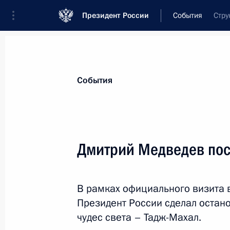
Президент России
События
Стру
Президент
Администрация
Государст
Новости
Стенограммы
Поездки
Те
События
Показа
Дмитрий Медведев пос
Перечень поручений по итогам вст
профсоюзов
В рамках официального визита 
24 декабря 2010 года, 09:00
Президент России сделал останов
чудес света – Тадж-Махал.