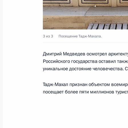
Рабочая встреча с губернатором Т
Дудкой
23 декабря 2010 года, 16:00
Московская обл
3 из 3
Посещение Тадж-Махала.
Поздравление коллективу городск
Дмитрий Медведев осмотрел архитекту
имени С.П.Боткина
Российского государства оставил такж
уникальное достояние человечества. Сп
23 декабря 2010 года, 10:00
Тадж-Махал признан объектом всемир
посещает более пяти миллионов турис
Дмитрий Медведев приветствует р
сенатом США
23 декабря 2010 года, 03:00