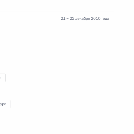
21 − 22 декабря 2010 года
дию в Болливуде
6
ателями Индийского
3
я
тура
ахал
3