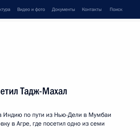
ктура
Видео и фото
Документы
Контакты
Поиск
венный Совет
Совет Безопасности
Комиссии и советы
леграммы
Сведения о Президенте
декабрь, 2010
ть следующие материалы
етил Тадж-Махал
речи с руководителями
в Индию по пути из Нью-Дели в Мумбаи
ку в Агре, где посетил одно из семи