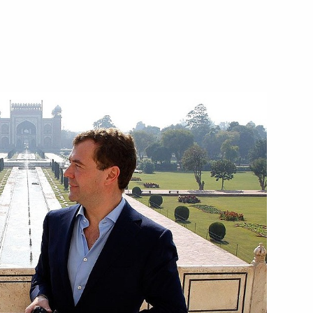
том США Бараком Обамой
екс и закон о регистрации
х предпринимателей
ёнка отчимом (мачехой)