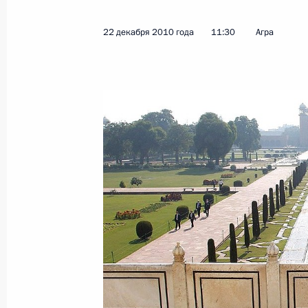
23 декабря 2010 года, четверг
22 декабря 2010 года
11:30
Агра
Телефонный разговор с Президен
23 декабря 2010 года, 23:30
Внесены изменения в Трудовой код
юридических лиц и индивидуальны
23 декабря 2010 года, 19:10
Упрощён порядок усыновления реб
23 декабря 2010 года, 19:00