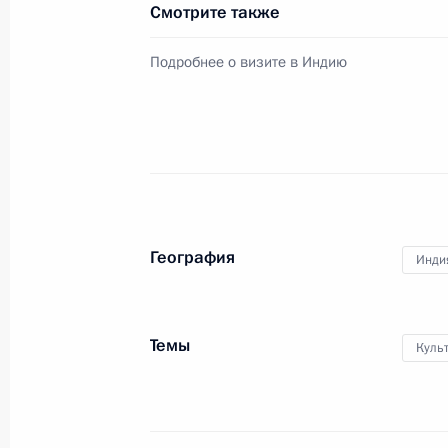
Смотрите также
22 декабря 2010 года, среда
Подробнее о визите в Индию
Дмитрий Медведев посетил киносту
22 декабря 2010 года, 18:30
Мумбаи
Встреча со студентами и преподав
технологического института
География
Инди
22 декабря 2010 года, 15:00
Мумбаи
Темы
Куль
Дмитрий Медведев посетил Тадж-М
22 декабря 2010 года, 11:30
Агра