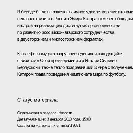
В беседе было выражено взаимное удовлетворение итогами
недавнего
визита
в Россию Эмира Катара, отмечен обоюдны
настрой на реализацию достигнутых договорённостей
по развитию российско-катарского сотрудничества
в двустороннем и многостороннем форматах.
К телефонному разговору присоединился находящийся
с визитом в Сочи премьер-министр Италии
Сильвио
Берлускони
, также тепло поздравивший Эмира с получение
Катаром права проведения чемпионата мира по футболу.
Статус материала
Опубликован в разделе:
Новости
Дата публикации:
3 декабря 2010 года, 15:00
Ссылка на материал:
kremlin.ru/d/9691