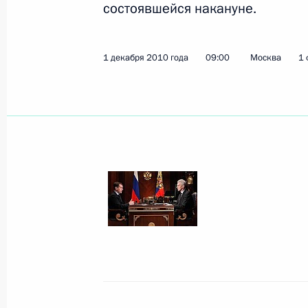
состоявшейся накануне.
Дмитрий Медведев посетил одну из
2 декабря 2010 года, 14:00
Измайловка
1 декабря 2010 года
09:00
Москва
1 
15 февраля – День памяти о росси
долг за пределами Отечества
2 декабря 2010 года, 08:35
1 декабря 2010 года, среда
Дмитрий Медведев поздравил Генн
1 декабря 2010 года, 16:20