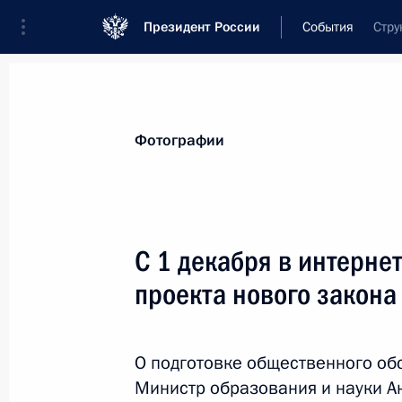
Президент России
События
Стру
Президент
Администрация
Государст
Новости
Стенограммы
Поездки
Те
Фотографии
Показа
С 1 декабря в интерне
проекта нового закона
Рабочая встреча с Владимиром Ус
Ткачёвым
2 декабря 2010 года, 15:00
Сочи
О подготовке общественного о
Министр образования и науки А