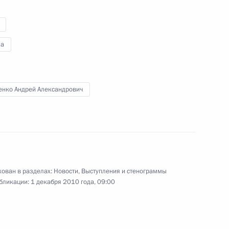
 в саммите Организации
15
в Европе
а
енко Андрей Александрович
закон «О таможенном
рации»
ован в разделах:
Новости
,
Выступления и стенограммы
альный закон «О внесении
бликации:
1 декабря 2010 года, 09:00
й Налогового кодекса