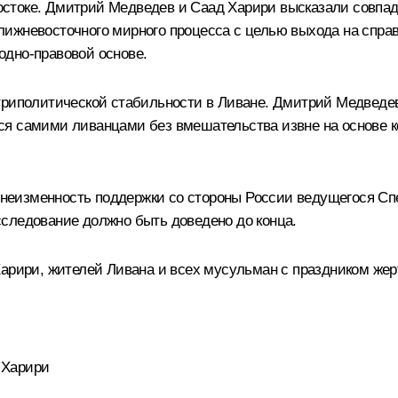
остоке. Дмитрий Медведев и
Саад Харири
высказали совпад
лижневосточного мирного процесса с целью выхода на спр
одно-правовой основе.
триполитической стабильности в Ливане. Дмитрий Медведев 
я самими ливанцами без вмешательства извне на основе к
ул неизменность поддержки со стороны России ведущегося 
следование должно быть доведено до конца.
Харири, жителей Ливана и всех мусульман с праздником же
 Харири