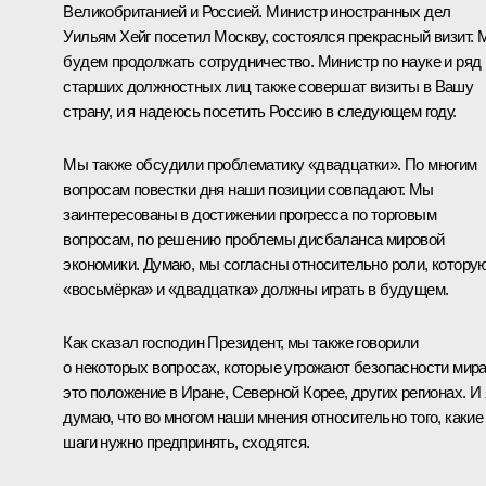
Великобританией и Россией. Министр иностранных дел
Уильям Хейг посетил Москву, состоялся прекрасный
визит
. 
будем продолжать сотрудничество. Министр по науке и ряд
старших должностных лиц также совершат визиты в Вашу
страну, и я надеюсь посетить Россию в следующем году.
Мы также обсудили проблематику «двадцатки». По многим
вопросам повестки дня наши позиции совпадают. Мы
заинтересованы в достижении прогресса по торговым
вопросам, по решению проблемы дисбаланса мировой
экономики. Думаю, мы согласны относительно роли, котору
«восьмёрка» и «двадцатка» должны играть в будущем.
Как сказал господин Президент, мы также говорили
о некоторых вопросах, которые угрожают безопасности мира
это положение в Иране, Северной Корее, других регионах. И 
думаю, что во многом наши мнения относительно того, какие
шаги нужно предпринять, сходятся.