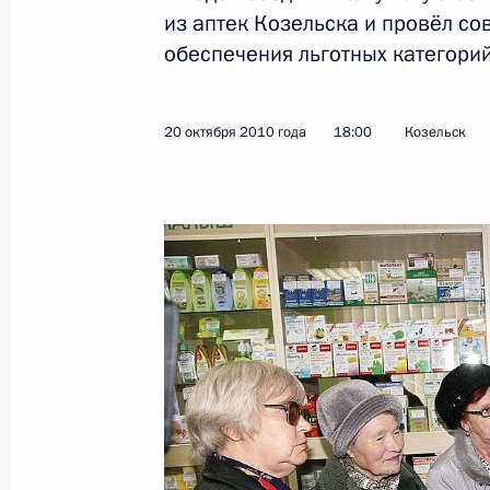
из аптек Козельска и провёл с
обеспечения льготных категори
Важнейшая задача заключается в 
фармацевтики и медицинской техн
20 октября 2010 года
18:00
Козельск
20 октября 2010 года, 18:00
Козельск
19 октября 2010 года, вторник
Российско-французско-германские
19 октября 2010 года, 14:50
Франция, Дови
Президент информирован о спецоп
боевиков в Грозном