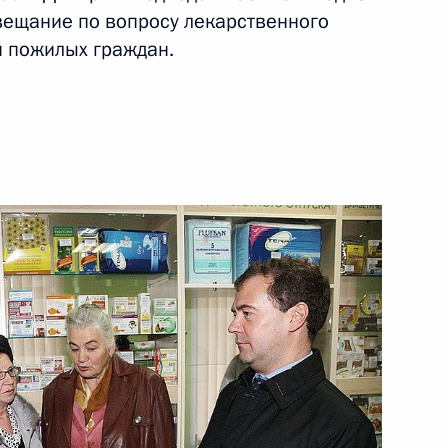
овещание по вопросу лекарственного
й пожилых граждан.
развитии отечественной
9
ики
 переговоры
7
ль
ерации по уничтожению