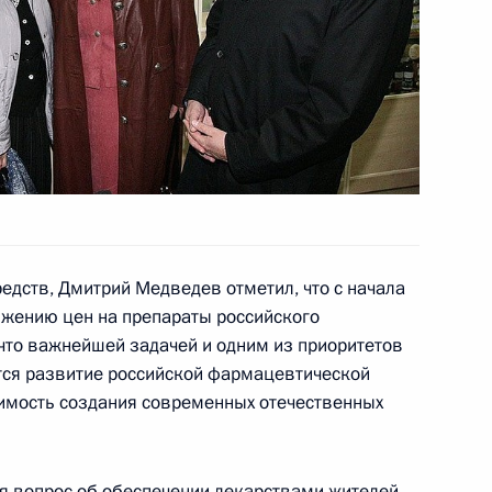
а на рассмотрение
сти для наделения его
редств, Дмитрий Медведев отметил, что с начала
ена на рассмотрение
ижению цен на препараты российского
ого края для наделения его
 что важнейшей задачей и одним из приоритетов
тся развитие российской фармацевтической
имость создания современных отечественных
я вопрос об обеспечении лекарствами жителей