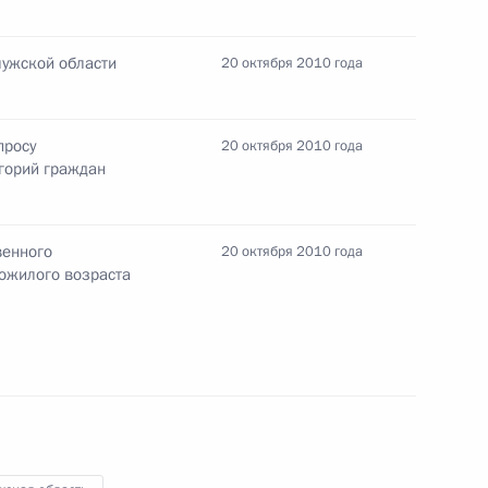
ом Казахстана Нурсултаном
лужской области
20 октября 2010 года
просу
20 октября 2010 года
егорий граждан
тификации российско-
равовой помощи
венного
20 октября 2010 года
пожилого возраста
тификации российско-
е капиталовложений