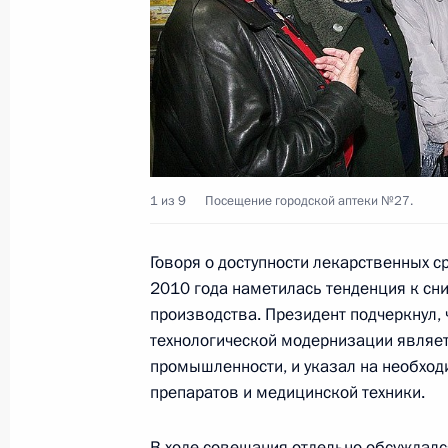
19 октября 2010 года, 12:00
Кандидатура Михаила Меня внесен
в областную Думу Ивановской обла
полномочиями губернатора
19 октября 2010 года, 10:00
1 из 9
Посещение городской аптеки №27.
Говоря о доступности лекарственных с
Кандидатура Олега Чиркунова внес
2010 года наметилась тенденция к сн
Законодательного Собрания Пермск
производства. Президент подчеркнул,
полномочиями губернатора
технологической модернизации являе
промышленности, и указал на необход
19 октября 2010 года, 09:50
препаратов и медицинской техники.
В ходе совещания отдельно обсуждалс