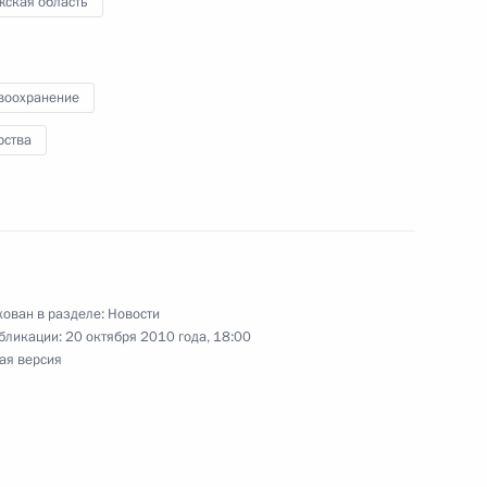
жская область
 закон «О федеральной
воохранение
рства
нужденных переселенцах»
ован в разделе:
Новости
бликации:
20 октября 2010 года, 18:00
ая версия
бществе «Концерн