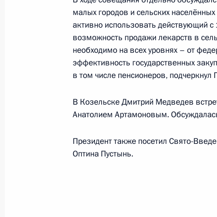
Внесены изменения в законы о ст
малых городов и сельских населённых 
активно использовать действующий с 
19 октября 2010 года, 09:20
возможность продажи лекарств в сель
необходимо на всех уровнях – от фед
эффективность государственных закуп
Внесены изменения в отдельные ст
в том числе пенсионеров, подчеркнул 
культурного наследия России
19 октября 2010 года, 09:10
В Козельске Дмитрий Медведев встрет
Анатолием Артамоновым. Обсуждалась
Президент также посетил Свято-Введ
18 октября 2010 года, понедельни
Оптина Пустынь.
Дмитрий Медведев прибыл в Довиль
Россия – Франция – Германия
18 октября 2010 года, 22:00
Довиль