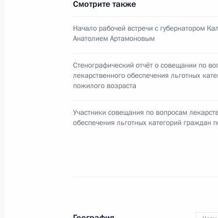
Смотрите также
Телефонный разговор с Президент
Начало рабочей встречи с губернатором Ка
Назарбаевым
Анатолием Артамоновым
18 октября 2010 года, 21:45
Стенографический отчёт о совещании по во
лекарственного обеспечения льготных кат
пожилого возраста
Подписан Федеральный закон о ра
японского Договора о взаимной п
Участники совещания по вопросам лекарст
по уголовным делам
обеспечения льготных категорий граждан 
18 октября 2010 года, 18:20
Подписан Федеральный закон о ра
намибийского Соглашения о защит
18 октября 2010 года, 18:00
География