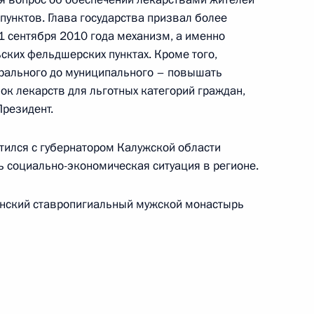
раховании
пунктов. Глава государства призвал более
1 сентября 2010 года механизм, а именно
ских фельдшерских пунктах. Кроме того,
ерального до муниципального – повышать
ок лекарств для льготных категорий граждан,
атьи закона об объектах
Президент.
ился с губернатором Калужской области
 социально-экономическая ситуация в регионе.
енский ставропигиальный мужской монастырь
к
 для участия в саммите
4