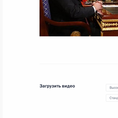
французско-германских
переговоров
19 октября 2010 года
Видео, 40 мин.
Загрузить видео
Высо
Станд
Дмитрий и Светлана Медведевы