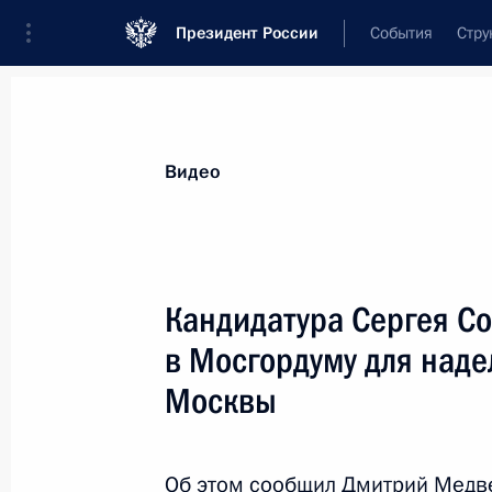
Президент России
События
Стру
Видеозаписи
Фотографии
Аудиозапи
Все материалы
Выступления
Совещан
Видео
Показа
Кандидатура Сергея Со
в Мосгордуму для над
Стенографический отчёт о встрече
Москвы
с участниками Мюнхенской
конференции по вопросам
политики безопасности
Об этом сообщил Дмитрий Медве