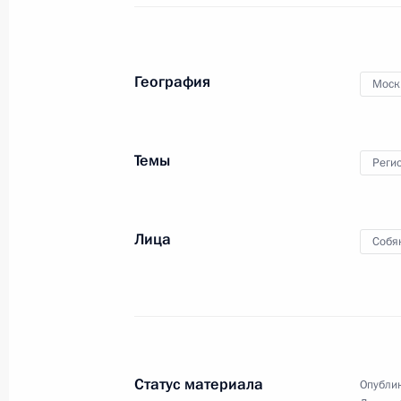
приняли участие во Всероссийской
переписи населения 2010 года
География
Моск
16 октября 2010 года
Видео, 6 мин.
Темы
Реги
Лица
Собя
Статус материала
Опублик