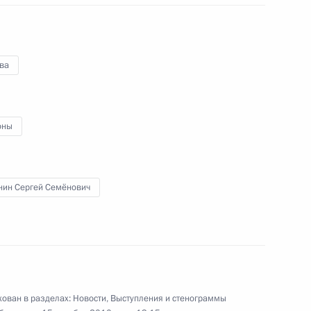
будет представлена в Мосгордуму
для наделения полномочиями мэра
Москвы
ва
15 октября 2010 года
Видео, 7 мин.
оны
нин Сергей Семёнович
ован в разделах:
Новости
,
Выступления и стенограммы