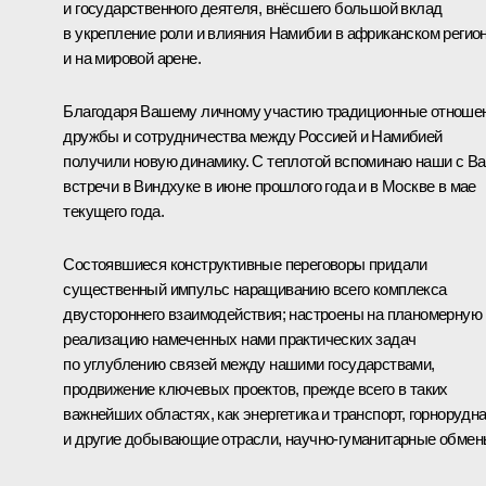
и государственного деятеля, внёсшего большой вклад
в укрепление роли и влияния Намибии в африканском регио
и на мировой арене.
Благодаря Вашему личному участию традиционные отноше
дружбы и сотрудничества между Россией и Намибией
получили новую динамику. С теплотой вспоминаю наши с В
встречи в
Виндхуке
в июне прошлого года и в
Москве
в мае
текущего года.
Состоявшиеся конструктивные переговоры придали
существенный импульс наращиванию всего комплекса
двустороннего взаимодействия; настроены на планомерную
реализацию намеченных нами практических задач
по углублению связей между нашими государствами,
продвижение ключевых проектов, прежде всего в таких
важнейших областях, как энергетика и транспорт, горнорудн
и другие добывающие отрасли, научно-гуманитарные обмен