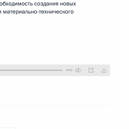
обходимость создания новых
28 сентября 2011 года
Аудио, 9 мин.
 материально-технического
00:00
Совещание по вопросу
законодательного
обеспечения системы
образования