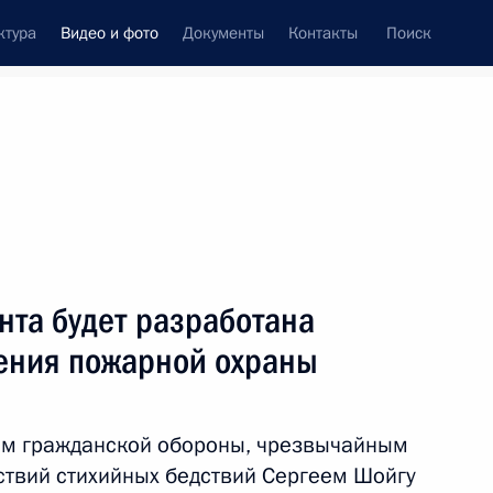
ктура
Видео и фото
Документы
Контакты
Поиск
си
ия, встречи
Встречи со СМИ
декабрь, 2012
ть следующие материалы
нта будет разработана
ения пожарной охраны
Дмитрий Медведев посетил
Звенигород, где провёл совещание
по подготовке к отопительному
лам гражданской обороны, чрезвычайным
сезону
ствий стихийных бедствий Сергеем Шойгу