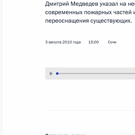
Дмитрий Медведев указал на не
5 декабря 2012 года
Аудио, 8 мин.
современных пожарных частей и
переоснащения существующих.
3 августа 2010 года
15:00
Сочи
В столице Таджикистана
состоялся юбилейный
саммит СНГ