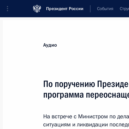
Президент России
События
Стру
Видеозаписи
Фотографии
Аудиозапи
Все материалы
Выступления
Совещан
Аудио
Показа
По поручению Президе
программа переоснащ
Саммит СНГ
На встрече с Министром по де
ситуациям и ликвидации послед