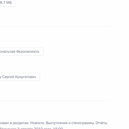
8.7 МБ
18 августа 2011 года
Аудио, 18 мин.
ональная безопасность
у Сергей Кужугетович
Дмитрий Медведев провёл
во Владикавказе заседание
Национального
антитеррористического комитета
ован в разделах:
Новости
,
Выступления и стенограммы
,
Отчёты