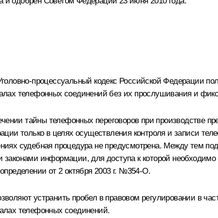
а и одобрен Советом Федерации 23 июня 2010 года.
Уголовно-процессуальный кодекс Российской Федерации п
лах телефонных соединений без их прослушивания и фикс
ечении тайны телефонных переговоров при производстве пре
ции только в целях осуществления контроля и записи тел
иях судебная процедура не предусмотрена. Между тем подо
законами информации, для доступа к которой необходимо п
пределении от 2 октября 2003 г. №354-О.
воляют устранить пробел в правовом регулировании в част
алах телефонных соединений.