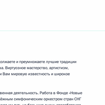
редельный возраст
ажданской службе
пасности Николаем
5м
тарём ОДКБ Николаем
одолжаете и преумножаете лучшие традиции
а. Виртуозное мастерство, артистизм,
и Вам мировую известность и широкое
венная деятельность. Работа в Фонде «Новые
11
дёжным симфоническим оркестром стран СНГ