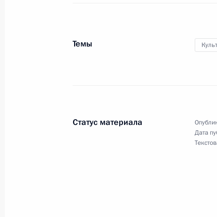
Киргизии Розой Отунбаевой
13 июня 2010 года, 22:15
Темы
Куль
Указ о назначении нового руковод
13 июня 2010 года, 09:00
Статус материала
Опублик
12 июня 2010 года, суббота
Дата пу
Текстов
Телефонный разговор с Президент
Каримовым
12 июня 2010 года, 19:30