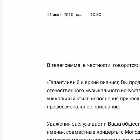
Законопроект, устанавливающий п
11 июня 2010 года
10:30
пребывания на государственной гр
15 июня 2010 года, 10:30
14 июня 2010 года, понедельник
В телеграмме, в частности, говорится:
Встреча с Секретарём Совета Безо
Патрушевым и генеральным секре
«Талантливый и яркий пианист, Вы пр
Бордюжей
отечественного музыкального искусств
уникальный стиль исполнения принесл
14 июня 2010 года, 20:00
Москва
профессиональное признание.
Уважения заслуживает и Ваша общест
Поездка в Чеченскую Республику
имена», совместные концерты с Моло
14 июня 2010 года, 17:00
Грозный