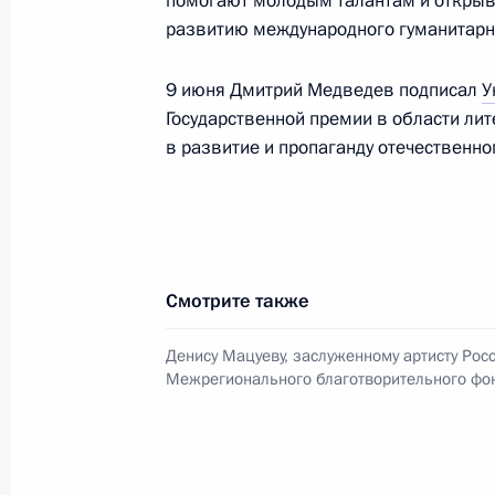
помогают молодым талантам и открыва
развитию международного гуманитарно
9 июня Дмитрий Медведев подписал
У
Указ об учреждении знамени Феде
Государственной премии в области лит
наказания, её территориальных по
в развитие и пропаганду отечественног
профобразования
14 июня 2010 года, 12:00
Кадровые изменения в системе МВ
Смотрите также
14 июня 2010 года, 11:00
Денису Мацуеву, заслуженному артисту Росс
Межрегионального благотворительного фо
13 июня 2010 года, воскресенье
Телефонный разговор с главой вре