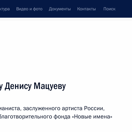
ктура
Видео и фото
Документы
Контакты
Поиск
венный Совет
Совет Безопасности
Комиссии и советы
леграммы
Сведения о Президенте
июнь, 2010
ть следующие материалы
у Денису Мацуеву
одной парламентской
ризонты сотрудничества»
аниста, заслуженного артиста России,
благотворительного фонда «Новые имена»