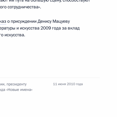
ют им путь на большую сцену, способствуют
го сотрудничества».
каз
о присуждении Денису Мацуеву
ральной службы исполнения
ературы и искусства 2009 года за вклад
дразделений и учреждений
о искусства.
Д
ии, президенту
11 июня 2010 года
нда «Новые имена»
менного правительства