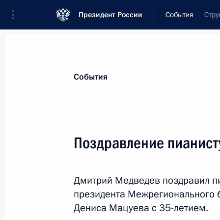
Президент России
События
Стру
Президент
Администрация
Государст
Новости
Стенограммы
Поездки
Те
События
Показа
Поздравление пианист
Приветствие участникам междунар
конференции «Россия – Африка: го
Дмитрий Медведев поздравил пи
15 июня 2010 года, 12:00
президента Межрегионального 
Дениса Мацуева с 35-летием.