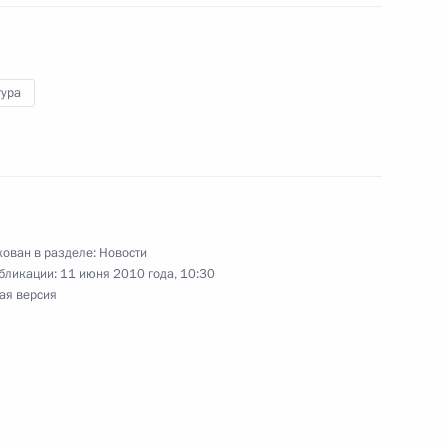
тура
ителя Рособоронпоставки
ован в разделе:
Новости
бликации:
11 июня 2010 года, 10:30
ая версия
ом Узбекистана Исламом