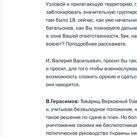
Узловой и прилегающую территорию, г
заблокировать значительную группир
17 ноября 2025 года, понедельник
там было 18, сейчас, как уже начальн
Встреча с главой ФНПР Сергеем Ч
батальонов, как Вы планируете дальне
в зоне Вашей ответственности. Там, на
17 ноября 2025 года, 13:55
Москва, Кремль
воюют? Поподробнее расскажете.
И, Валерий Васильевич, просил бы такж
15 ноября 2025 года, суббота
и просил, для того чтобы военнослуж
возможность сложить оружие и сдаться
Телефонный разговор с Премьер-м
они находятся.
Биньямином Нетаньяху
15 ноября 2025 года, 21:20
В.Герасимов:
Товарищ Верховный Гла
и, учитывая безвыходное положение,
такое решение по сдаче в плен. Но бол
Телефонный разговор с Президент
уничтожения своими же беспилотниками
политическое руководство Украины ник
Лукашенко