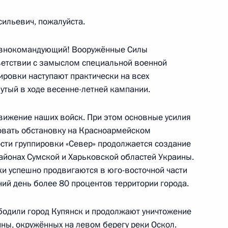
сильевич, пожалуйста.
авнокомандующий! Вооружённые Силы
захстана в рамках проведения
13
ветствии с замыслом специальной военной
ировки наступают практически на всех
нутый в ходе весенне-летней кампании.
вижение наших войск. При этом основные усилия
ссийско-казахстанских
овать обстановку на Красноармейском
7
29м
ости группировки «Север» продолжается создание
айонах Сумской и Харьковской областей Украины.
и успешно продвигаются в юго-восточной части
ий день более 80 процентов территории города.
дничества России
4
21м
бодили город Купянск и продолжают уничтожение
ы, окружённых на левом берегу реки Оскол.