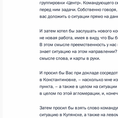
группировки «Центр». Командующего с
18 ноября 2025 года, 18:00
перед ним задачи. Собственно говоря, 
вас доложить о ситуации прямо на да
Встреча с Премьером Государствен
И затем хотел бы заслушать нового к
не новая работа, имея в виду, что Вы
18 ноября 2025 года, 16:20
Москва, Кремль
В этом смысле преемственность у нас 
знает ситуацию на этом направлении?
смысле слова, и карты в руки.
Встреча с главами правительств го
И просил бы Вас при докладе сосредот
18 ноября 2025 года, 15:30
Москва, Кремль
в Константиновке, – насколько мне из
пункта, – а также в целом на ситуаци
в целом по этой агломерации, и, конеч
Церемония закладки атомного лед
18 ноября 2025 года, 15:00
Москва, Кремль
Затем просил бы взять слово команду
ситуацию в Купянске, а также на лево