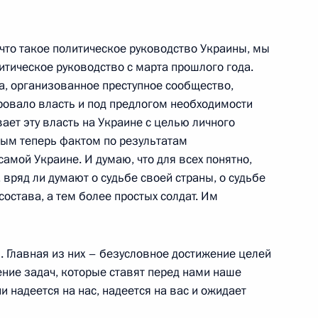
 что такое политическое руководство Украины, мы
итическое руководство с марта прошлого года.
ка, организованное преступное сообщество,
ировало власть и под предлогом необходимости
 Совета Безопасности
1
ет эту власть на Украине с целью личного
ным теперь фактом по результатам
амой Украине. И думаю, что для всех понятно,
, вряд ли думают о судьбе своей страны, о судьбе
остава, а тем более простых солдат. Им
ой области, председателем
5
етеранов боевых действий –
и. Главная из них – безусловное достижение целей
й Игорем Бабушкиным
ние задач, которые ставят перед нами наше
и надеется на нас, надеется на вас и ожидает