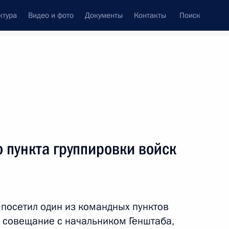
ктура
Видео и фото
Документы
Контакты
Поиск
венный Совет
Совет Безопасности
Комиссии и советы
леграммы
Сведения о Президенте
ноябрь, 2025
ть следующие материалы
 пункта группировки войск
иилом Егоровым
4
посетил один из командных пунктов
л совещание с начальником Генштаба,