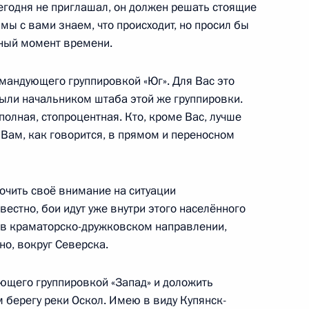
егодня не приглашал, он должен решать стоящие
мы с вами знаем, что происходит, но просил бы
нный момент времени.
ного совета КНР Ли Цяном
омандующего группировкой «Юг». Для Вас это
5
 были начальником штаба этой же группировки.
полная, стопроцентная. Кто, кроме Вас, лучше
 Вам, как говорится, в прямом и переносном
сударств – членов ШОС
6
8м
очить своё внимание на ситуации
вестно, бои идут уже внутри этого населённого
и в краматорско-дружковском направлении,
но, вокруг Северска.
окола «Сталинград»
10
21м
ющего группировкой «Запад» и доложить
м берегу реки Оскол. Имею в виду Купянск-