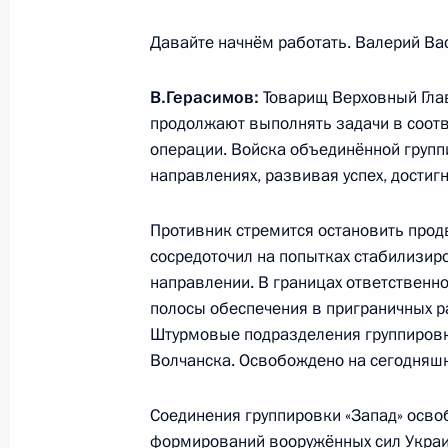
Давайте начнём работать. Валерий Ва
12 ноября 2025 года, среда
В.Герасимов:
Товарищ Верховный Гл
Гала-концерт мастеров искусств Ка
продолжают выполнять задачи в соот
Дней культуры Казахстана в России
операции. Войска объединённой групп
12 ноября 2025 года, 20:30
Москва
направлениях, развивая успех, достиг
Противник стремится остановить прод
Заявления для прессы по итогам ро
сосредоточил на попытках стабилизир
переговоров
направлении. В границах ответственн
полосы обеспечения в приграничных р
12 ноября 2025 года, 17:00
Москва, Кремль
Штурмовые подразделения группировк
Волчанска. Освобождено на сегодняшн
XXI Форум межрегионального сотру
Соединения группировки «Запад» осво
и Казахстана
формирований вооружённых сил Украин