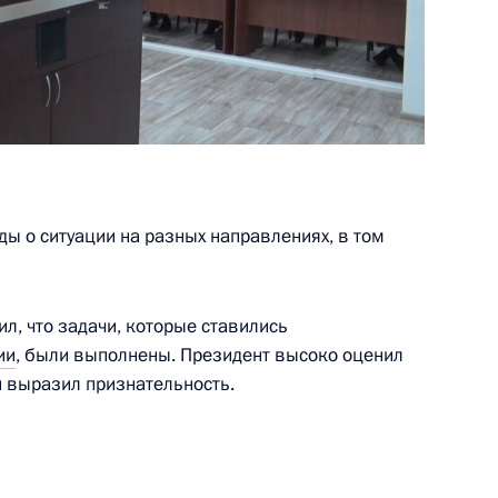
инистров Того Фором
4
скусственного интеллекта»
:
21
ы о ситуации на разных направлениях, в том
, что задачи, которые ставились
положение корпуса реактора
4
41м
ии
, были выполнены. Президент высоко оценил
и выразил признательность.