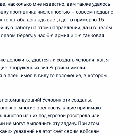
де, насколько мне известно, вам также удалось
овку противника численностью – совсем недавно
ик генштаба докладывает, где-то примерно 15
ерногаевым
йшую работу на этом направлении, да и в целом
4
 левом берегу, у нас 6-я армия и 1-я танковая
е доложить, удаётся ли создать условия, как я
ащие вооружённых сил Украины имели
 в плен, имея в виду то положение, в котором
инистром Израиля
внокомандующий! Условия эти созданы,
 конечно, многие военнослужащие принимают
ьшинство из них под угрозой расстрела или
ом Белоруссии Александром
 не могут выполнить эту задачу. При этом
аких указаний на этот счёт своим войскам