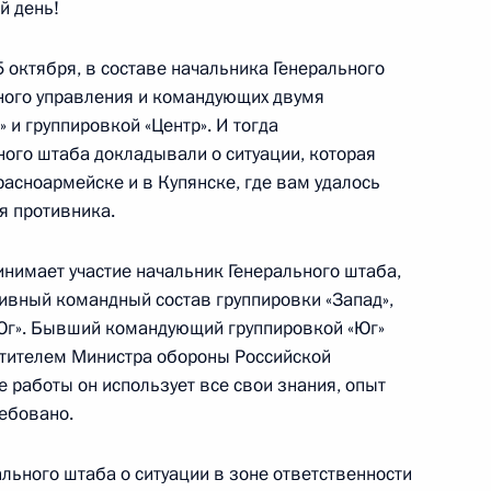
й день!
нголии Гомбожавын
6
октября, в составе начальника Генерального
ного управления и командующих двумя
 и группировкой «Центр». И тогда
ного штаба докладывали о ситуации, которая
асноармейске и в Купянске, где вам удалось
я противника.
 дел Индии Субраманиамом
4
нимает участие начальник Генерального штаба,
ивный командный состав группировки «Запад»,
Юг». Бывший командующий группировкой «Юг»
стителем Министра обороны Российской
е работы он использует все свои знания, опыт
т участие в церемонии
ребовано.
корпуса реактора энергоблока
кже проведёт переговоры
льного штаба о ситуации в зоне ответственности
 Того