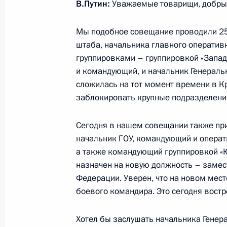
18 ноября 2025 года, вторник
В.Путин:
Уважаемые товарищи, добры
Встреча с Премьер-министром Мо
Мы подобное совещание проводили 25 
Занданшатаром
штаба, начальника главного оператив
18 ноября 2025 года, 22:15
Москва, Кремль
группировками – группировкой «Запад»
и командующий, и начальник Генераль
сложилась на тот момент времени в Кр
заблокировать крупные подразделени
Встреча с Министром иностранных
Джайшанкаром
Сегодня в нашем совещании также при
18 ноября 2025 года, 18:20
Москва, Кремль
начальник ГОУ, командующий и операт
а также командующий группировкой «
назначен на новую должность – заме
Федерации. Уверен, что на новом мест
19 ноября Президент России приме
боевого командира. Это сегодня вост
установки в проектное положение 
египетской АЭС «Эль-Дабаа», а та
Хотел бы заслушать начальника Генера
с Председателем Совета министров