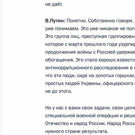
не даёт.
15 ноября 2025 года, 20:20
В.Путин:
Понятно. Собственно говоря,
уже понимаем. Это уже никакое не пол
14 ноября 2025 года, пятница
Это группа лиц, преступная группиров
которое с марта прошлого года узурп
Совещание с постоянными членами
продолжения войны с Россией удержива
14 ноября 2025 года, 13:50
Москва, Кремль
обогащения. Это стало хорошо извест
антикоррупционного расследования в с
что эти люди, сидя на золотых горшках
простых людей Украины, офицерского с
13 ноября 2025 года, четверг
не до этого.
Встреча с губернатором Астраханск
комиссии Госсовета по поддержке в
Но у нас с вами свои задачи, свои цел
участников СВО и членов их семе
специальной военной операции и реше
Отечество и народ России. Народ Росси
13 ноября 2025 года, 14:05
Москва, Кремль
нужного стране результата.