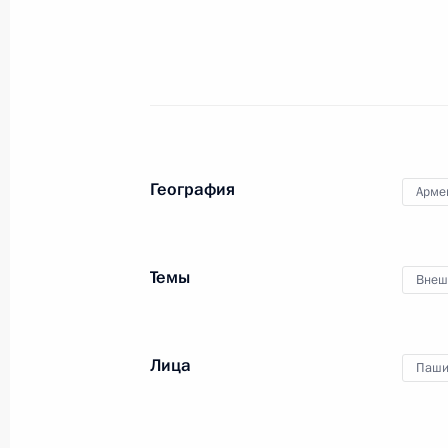
29 сентября 2025 года, понедельн
Игорь Руденя назначен полномочн
Президента в Северо-Западном фе
29 сентября 2025 года, 12:45
География
Арме
Указ о досрочном прекращении по
Тверской области
Темы
Внеш
29 сентября 2025 года, 12:40
Лица
Паши
Встреча с губернатором Тверской 
29 сентября 2025 года, 12:30
Москва, Крем