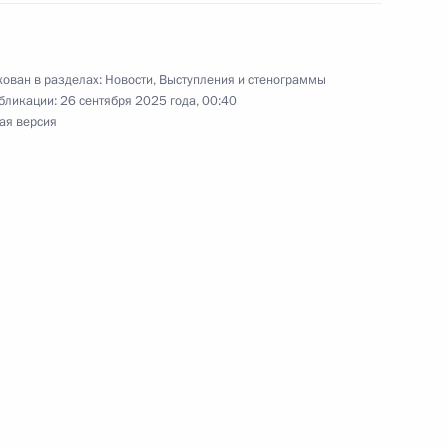
ального этапа V
1
2м
ован в разделах:
Новости
,
Выступления и стенограммы
ансовой безопасности
бликации:
26 сентября 2025 года, 00:40
ая версия
гионов
3
28м
ль
и Александром Лукашенко
4
ль