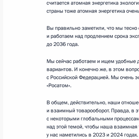
считается атомная энергетика экологи
Встреча с Президентом Республик
страны тоже атомная энергетика очен
Додиком
2 октября 2025 года, 23:15
Сочи
Вы правильно заметили, что мы тесно
и работаем над продлением срока экс
до 2036 года.
Заседание дискуссионного клуба «
Мы сейчас работаем и ищем удобные 
2 октября 2025 года, 22:10
Сочи
вариантов. И конечно же, в этом вопр
с Российской Федерацией. Мы очень 
«Росатом».
1 октября 2025 года, среда
В общем, действительно, наши отнош
Совещание с постоянными членами
и взаимный товарооборот. Правда, в э
1 октября 2025 года, 13:30
Москва, Кремль
с некоторыми глобальными процессами,
над этой темой, чтобы наша взаимная 
у нас наметились в 2023 и 2024 годах.