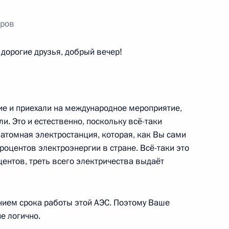
оров
орогие друзья, добрый вечер!
ом Таджикистана Эмомали
ие и приехали на международное мероприятие,
. Это и естественно, поскольку всё-таки
1
3м
атомная электростанция, которая, как Вы сами
роцентов электроэнергии в стране. Всё-таки это
ентов, треть всего электричества выдаёт
ением срока работы этой АЭС. Поэтому Ваше
е логично.
ческих войск