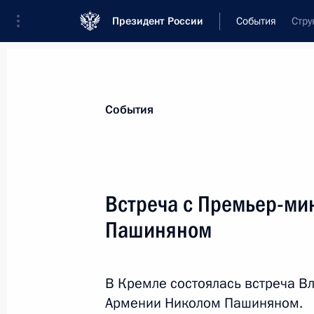
Президент России
События
Стру
Президент
Администрация
Государст
Новости
Стенограммы
Поездки
Те
События
Показа
Встреча с Премьер-ми
Пашиняном
Телефонный разговор с Премьер-
Моди
7 октября 2025 года, 16:50
В Кремле состоялась встреча В
Армении Николом Пашиняном.