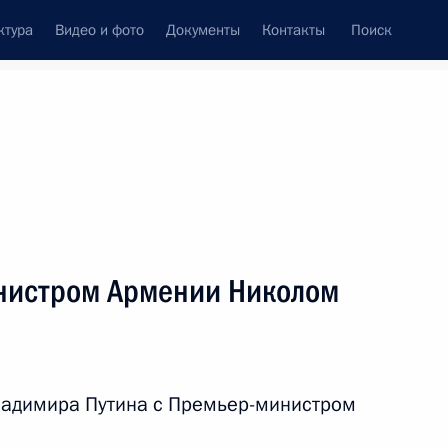
ктура
Видео и фото
Документы
Контакты
Поиск
венный Совет
Совет Безопасности
Комиссии и советы
леграммы
Сведения о Президенте
октябрь, 2025
ть следующие материалы
нистром Армении Николом
министром Индии Нарендрой
ладимира Путина с Премьер-министром