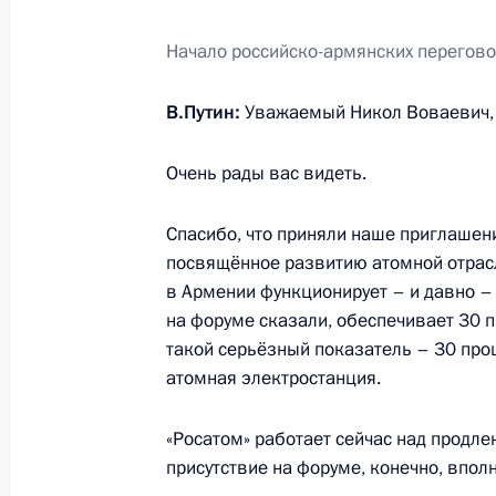
Начало российско-армянских перегов
5 октября 2025 года, воскресенье
В.Путин:
Уважаемый Никол Воваевич, д
Телефонный разговор с Президент
Рахмоном
Очень рады вас видеть.
5 октября 2025 года, 12:00
Спасибо, что приняли наше приглашен
посвящённое развитию атомной отрасли
Поздравление с Днём учителя
в Армении функционирует – и давно – 
на форуме сказали, обеспечивает 30 п
5 октября 2025 года, 00:00
такой серьёзный показатель – 30 проц
атомная электростанция.
4 октября 2025 года, суббота
«Росатом» работает сейчас над продл
присутствие на форуме, конечно, вполн
Поздравление по случаю Дня Косми