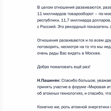
4 октября 2025 года, 09:00
В целом отношения развиваются, разв
11 миллиардов товарооборот – по-мое
республики, 11,7 миллиарда долларов
3 октября 2025 года, пятница
с Россией. Это рекордный показатель 
Концерт по случаю 10-летия образ
Отношения развиваются и по всем друг
3 октября 2025 года, 17:00
Сириус
поговорить, несмотря на то что мы не
очень рады Вас видеть в Москве.
Добро пожаловать ещё раз!
Вручение государственных наград 
участников СВО
Н.Пашинян:
Спасибо большое, уважае
3 октября 2025 года, 16:10
Сириус
принять участие в
форуме
«Мировая ат
об атомных технологиях, и спасибо, чт
2 октября 2025 года, четверг
Конечно же, роль атомной энергетики 