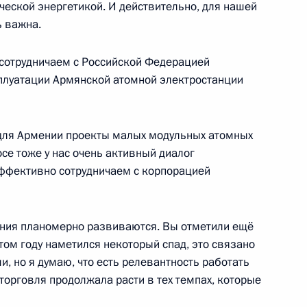
ческой энергетикой. И действительно, для нашей
и Сербской Милорадом
4
ь важна.
 сотрудничаем с Российской Федерацией
плуатации Армянской атомной электростанции
Валдай»
:
20
для Армении проекты малых модульных атомных
осе тоже у нас очень активный диалог
эффективно сотрудничаем с корпорацией
ения планомерно развиваются. Вы отметили ещё
 Совета Безопасности
2
том году наметился некоторый спад, это связано
 но я думаю, что есть релевантность работать
торговля продолжала расти в тех темпах, которые