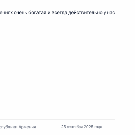
утных войск
ениях очень богатая и всегда действительно у нас
еля Правительства Маратом
4
ль
нения ДНР, ЛНР,
1
5м
й с Россией
спублики Армения
25 сентября 2025 года