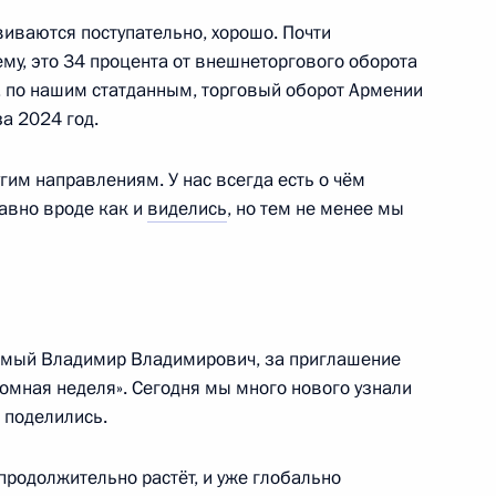
иваются поступательно, хорошо. Почти
му, это 34 процента от внешнеторгового оборота
, по нашим статданным, торговый оборот Армении
за 2024 год.
овательного центра «Сириус»
12
8м
им направлениям. У нас всегда есть о чём
давно вроде как и
виделись
, но тем не менее мы
наставникам и учителям
8
14м
мый Владимир Владимирович, за приглашение
омная неделя». Сегодня мы много нового узнали
о поделились.
продолжительно растёт, и уже глобально