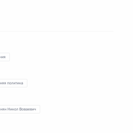
ик
ым представителем
деральном округе
ния
лномочий губернатора
няя политика
нян Никол Воваевич
области Игорем Руденей
1
ль