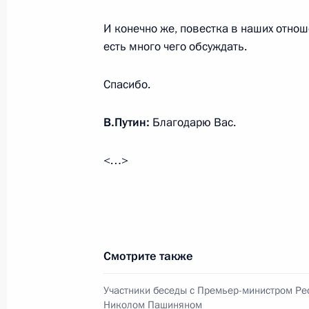
Поздравление по случаю Дня Сухоп
И конечно же, повестка в наших отнош
1 октября 2025 года, 09:15
есть много чего обсуждать.
Спасибо.
30 сентября 2025 года, вторник
В.Путин:
Благодарю Вас.
Встреча с Заместителем Председат
Хуснуллиным
<…>
30 сентября 2025 года, 13:55
Москва, Крем
Обращение по случаю Дня воссоеди
Запорожской и Херсонской областе
Смотрите также
30 сентября 2025 года, 00:00
Участники беседы с Премьер-министром Ре
Николом Пашиняном