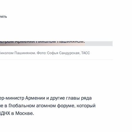
 днём рождения
емль
Николом Пашиняном. Фото: Софья Сандурская, ТАСС
инистром Израиля
ер-министр Армении и другие главы ряда
еля Правительства Дмитрием
ие в Глобальном атомном форуме, который
4
ВДНХ в Москве.