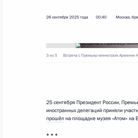
Поздравления Владимиру Путину с
26 сентября 2025 года
00:40
Москва, Кр
7 октября 2025 года, 16:45
6 октября 2025 года, понедельник
3 из 5
Встреча с Премьер-министром Армении 
Телефонный разговор с Премьер-м
Биньямином Нетаньяху
6 октября 2025 года, 20:30
25 сентября Президент России, Премь
Встреча с Заместителем Председат
иностранных делегаций приняли участ
Патрушевым
прошёл
на площадке музея «Атом» на 
6 октября 2025 года, 13:45
Москва, Кремль
* * *