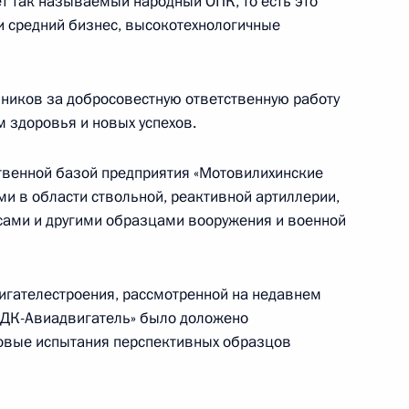
т так называемый народный ОПК, то есть это
х фракций
:
11
и средний бизнес, высокотехнологичные
ласть, Ново-Огарёво
йников за добросовестную ответственную работу
 здоровья и новых успехов.
министром Индии Нарендрой
твенной базой предприятия «Мотовилихинские
и в области ствольной, реактивной артиллерии,
ами и другими образцами вооружения и военной
игателестроения, рассмотренной на недавнем
ва
4
48м
ОДК-Авиадвигатель» было доложено
ль
довые испытания перспективных образцов