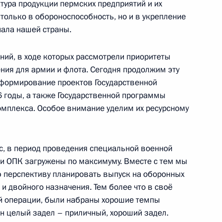
тура продукции пермских предприятий и их
только в обороноспособность, но и в укрепление
 «Запад-2025»
17
6м
иала нашей страны.
я область
ний, в ходе которых рассмотрели приоритеты
ния для армии и флота. Сегодня продолжим эту
т формирование проектов Государственной
ик
годы, а также Государственной программы
мплекса. Особое внимание уделим их ресурсному
росам
6
5м
ль
ас, в период проведения специальной военной
и ОПК загружены по максимуму. Вместе с тем мы
ктами Роспотребнадзора
ю перспективу планировать выпуск на оборонных
2
53м
и двойного назначения. Тем более что в своё
й операции, были набраны хорошие темпы
ль
н целый задел – приличный, хороший задел.