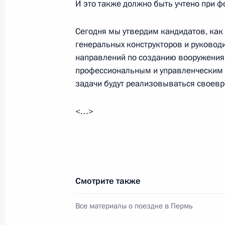
И это также должно быть учтено при 
13 сентября 2025 года, суббота
Сегодня мы утвердим кандидатов, как
генеральных конструкторов и руковод
Открытие инфраструктурных объек
направлений по созданию вооружения 
13 сентября 2025 года, 16:10
Москва
профессиональным и управленческим о
задачи будут реализовываться своевр
Посещение Национального космиче
<…>
13 сентября 2025 года, 15:30
Москва
Владимир Путин поздравил москви
Смотрите также
13 сентября 2025 года, 15:10
Москва
Все материалы о поездке в Пермь