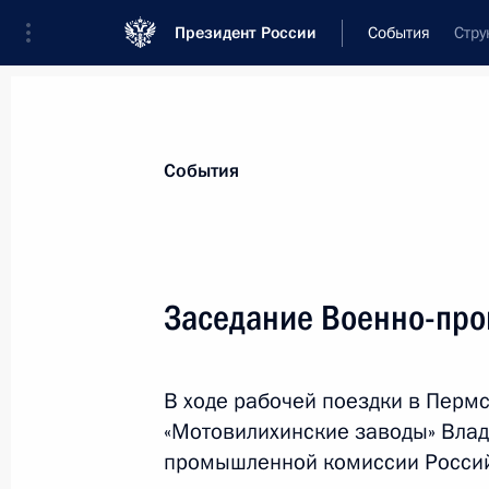
Президент России
События
Стру
Президент
Администрация
Государст
Новости
Стенограммы
Поездки
Те
События
Показа
Заседание Военно-пр
Встреча с Премьер-министром Ар
В ходе рабочей поездки в Перм
26 сентября 2025 года, 00:40
Москва, Крем
«Мотовилихинские заводы» Влад
промышленной комиссии Росси