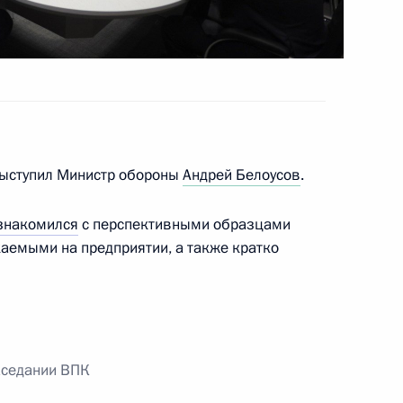
форума
:
25
ой области Евгением
3
выступил Министр обороны
Андрей Белоусов
.
ль
знакомился
с перспективными образцами
каемыми на предприятии, а также кратко
ной Республики Леонидом
5
аседании ВПК
ль