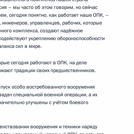
ия – мы часто об этом говорим, но сейчас
о края Дмитрием Махониным
1
м, сегодня понятно, как работает наше ОПК, –
, инженеров, управленцев, рабочих, которые
нного комплекса, создают надёжное
 содействуют укреплению обороноспособности
ланса сил в мире.
комиссии
3
5м
орые сегодня работают в ОПК, на деле
ножают традиции своих предшественников.
 заводы»
ыпуск особо востребованного вооружения
16
4м
задач специальной военной операции, а их
начительно улучшены с учётом боевого
шенствовании вооружения и техники наряду