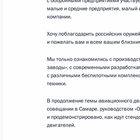
с оборонными предприятиями участвуе
Встреча с лидерами парламентски
малые и средние предприятия, малый 
18 сентября 2025 года, 17:30
Московская об
компании.
Хочу поблагодарить российских оруже
и пожелать вам и всем вашим близким
17 сентября 2025 года, среда
Телефонный разговор с Премьер-
Мы только ознакомились с производс
Моди
заводы», с современными разработкам
с различными беспилотными комплекс
17 сентября 2025 года, 16:45
техники.
В продолжение темы авиационного дв
Совещание с членами Правительст
совещании в Самаре, руководством «
17 сентября 2025 года, 16:40
Москва, Крем
и продемонстрировано, как идут стен
двигателей.