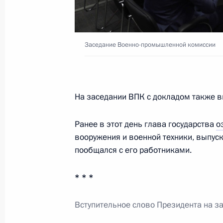
Заседание Глобального атомного 
25 сентября 2025 года, 18:50
Москва
Заседание Военно-промышленной комиссии
24 сентября 2025 года, среда
Встреча с губернатором Запорожск
На заседании ВПК с докладом также 
Балицким
24 сентября 2025 года, 14:10
Москва, Крем
Ранее в этот день глава государства
о
вооружения и военной техники, выпус
пообщался с его работниками.
23 сентября 2025 года, вторник
* * *
Встреча с главой Луганской Народ
Пасечником
Вступительное слово Президента на з
23 сентября 2025 года, 13:45
Москва, Крем