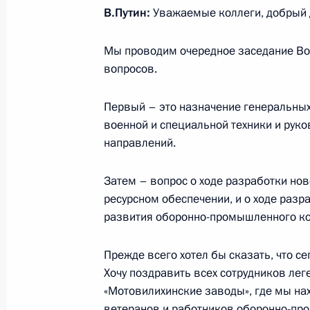
В.Путин:
Уважаемые коллеги, добрый 
Мы проводим очередное заседание Во
22 сентября 2025 года, понедельн
вопросов.
Совещание с постоянными членами
Первый – это назначение генеральных
22 сентября 2025 года, 14:45
Москва, Крем
военной и специальной техники и руко
направлений.
20 сентября 2025 года, суббота
Затем – вопрос о ходе разработки но
ресурсном обеспечении, и о ходе раз
Видеообращение по случаю провед
развития оборонно-промышленного ко
«Интервидение»
20 сентября 2025 года, 20:30
Прежде всего хотел бы сказать, что с
Хочу поздравить всех сотрудников лег
«Мотовилихинские заводы», где мы нах
19 сентября 2025 года, пятница
ветеранов и работников оборонно-пр