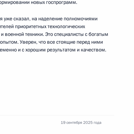
формировании новых госпрограмм.
 я уже сказал, на наделение полномочиями
ителей приоритетных технологических
тов Москвы
4
12м
и военной техники. Это специалисты с богатым
пытом. Уверен, что все стоящие перед ними
еменно и с хорошим результатом и качеством.
ского центра
12
6м
чей с Днём города
5
11м
19 сентября 2025 года