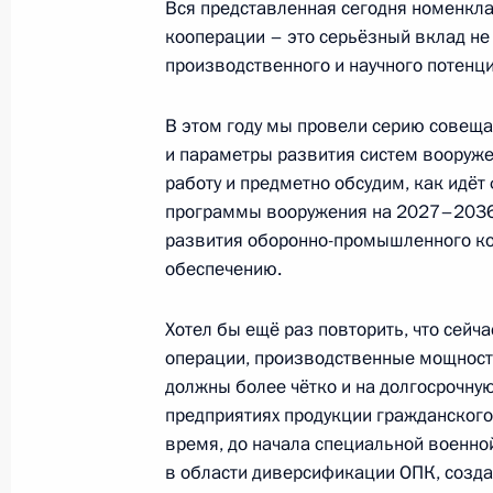
Вся представленная сегодня номенкла
16 сентября 2025 года, вторник
кооперации – это серьёзный вклад не 
Совместное стратегическое учение
производственного и научного потенц
16 сентября 2025 года, 19:00
Нижегородска
В этом году мы провели серию совеща
и параметры развития систем вооруже
работу и предметно обсудим, как идё
15 сентября 2025 года, понедельн
программы вооружения на 2027–2036 
развития оборонно-промышленного ко
Совещание по экономическим воп
обеспечению.
15 сентября 2025 года, 17:45
Москва, Крем
Хотел бы ещё раз повторить, что сейч
операции, производственные мощност
Видеоконференция с новыми объе
должны более чётко и на долгосрочну
в регионах
предприятиях продукции гражданского 
время, до начала специальной военно
15 сентября 2025 года, 16:05
Москва, Крем
в области диверсификации ОПК, созда