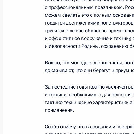
с профессиональным праздником. Росс
Встреча с губернатором Пермског
можем сделать это с полным основание
19 сентября 2025 года, 20:25
Пермь
гордится достижениями конструкторов
трудятся в сфере оборонно-промышле
и эффективное вооружение и технику,
и безопасности Родины, сохранению ба
Заседание Военно-промышленной 
19 сентября 2025 года, 20:00
Пермь
Важно, что молодые специалисты, кот
доказывают, что они берегут и приум
Посещение ПАО «Мотовилихинские
За последние годы кратно увеличен в
и техники, необходимого для решения 
19 сентября 2025 года, 16:50
Пермь
тактико-технические характеристики з
применения.
18 сентября 2025 года, четверг
Особо отмечу, что в создании и совер