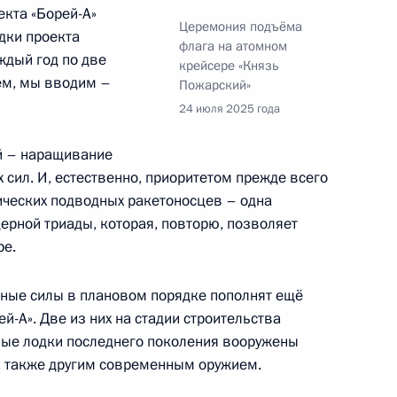
екта «Борей-А»
Церемония подъёма
дки проекта
флага на атомном
аждый год по две
крейсере «Князь
ской области Александром
5
жем, мы вводим –
Пожарский»
24 июля 2025 года
й – наращивание
 сил. И, естественно, приоритетом прежде всего
гических подводных ракетоносцев – одна
х сил ВМФ
4
рной триады, которая, повторю, позволяет
ре.
ные силы в плановом порядке пополнят ещё
ном крейсере «Князь
й-А». Две из них на стадии строительства
15
6м
дные лодки последнего поколения вооружены
а также другим современным оружием.