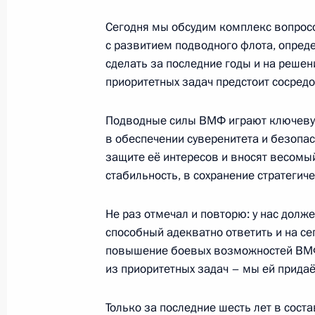
25 июля 2025 года, 17:30
Москва, Кремль
Сегодня мы обсудим комплекс вопрос
с развитием подводного флота, опреде
сделать за последние годы и на решен
Совещание с постоянными членами
приоритетных задач предстоит сосред
25 июля 2025 года, 16:00
Москва, Кремль
Подводные силы ВМФ играют ключеву
в обеспечении суверенитета и безопас
защите её интересов и вносят весомы
Видеообращение по случаю Дня сот
стабильность, в сохранение стратегиче
25 июля 2025 года, 00:00
Не раз отмечал и повторю: у нас дол
способный адекватно ответить и на се
24 июля 2025 года, четверг
повышение боевых возможностей ВМФ,
из приоритетных задач – мы ей прида
Встреча с Андреем Костиным и Ан
24 июля 2025 года, 20:00
Северодвинск
Только за последние шесть лет в сос