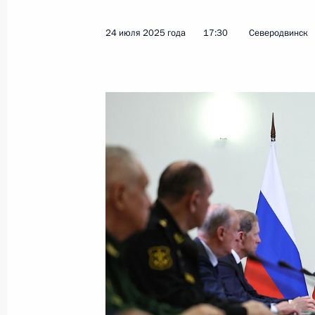
24 июля 2025 года
17:30
Северодвинск
Встреча с губернатором Ставропо
Владимировым
28 июля 2025 года, 13:55
Москва, Кремль
27 июля 2025 года, воскресенье
Владимир Путин посетил Кронштад
27 июля 2025 года, 17:10
Кронштадт
Посещение Санкт-Петербургского м
университета