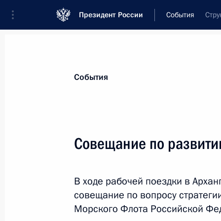
Президент России
События
Стру
Президент
Администрация
Государст
Новости
Стенограммы
Поездки
Те
События
Показа
Совещание по развити
28 июля 2025 года, понедельник
В ходе рабочей поездки в Архан
Телефонный разговор с Премьер-м
совещание по вопросу стратеги
Биньямином Нетаньяху
Морского Флота Российской Фе
28 июля 2025 года, 18:30