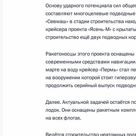
Основу ударного потенциала сил обще
составляют многоцелевые подводные 
Прощание с Ириной Подносовой
«Севмаш» в стадии строительства нах
крейсера проекта «Ясень-М» с крылат
24 июля 2025 года, 12:35
Москва
строительство ещё двух подводных кор
Ракетоносцы этого проекта оснащены
Телефонный разговор с Президент
современными средствами навигации, 
Мирзиёевым
марте на воду крейсер «Пермь» стал 
24 июля 2025 года, 11:35
на вооружении которой стоит гиперзву
продолжить серийный выпуск подводны
Далее. Актуальной задачей остаётся 
23 июля 2025 года, среда
лодок. Они оснащены ракетным компле
Встреча с Председателем Государс
на всех флотах.
Володиным
Ведётся строительство неатомных под
23 июля 2025 года, 18:50
Москва, Кремль