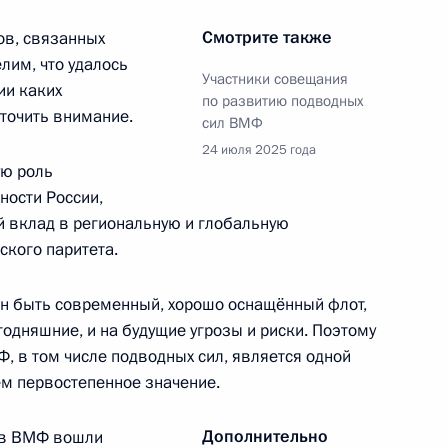
Смотрите также
ов, связанных
лим, что удалось
Участники совещания
ии каких
по развитию подводных
 Совета Безопасности
2
оточить внимание.
сил ВМФ
24 июля 2025 года
ю роль
ности России,
й вклад в региональную и глобальную
рудника органов следствия
1
3м
ского паритета.
жен быть современный, хорошо оснащённый флот,
годняшние, и на будущие угрозы и риски. Поэтому
 в том числе подводных сил, является одной
ём первостепенное значение.
дреем Пучковым
2
Дополнительно
тав ВМФ вошли