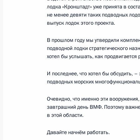
лодка «Кронштадт» уже принята в сост
не менее девяти таких подводных лодо
выпуск лодок этого проекта.
Совещание с членами Правительст
23 июля 2025 года, 17:15
Москва, Кремль
В прошлом году мы утвердили компле
подводной лодки стратегического назн
хотел бы услышать, как продвигается
22 июля 2025 года, вторник
И последнее, что хотел бы обсудить, 
Встреча с Министром юстиции Кон
подводных морских многофункционал
22 июля 2025 года, 14:00
Москва, Кремль
Очевидно, что именно эти вооружения
завтрашний день ВМФ. Поэтому важне
в этой области.
21 июля 2025 года, понедельник
Давайте начнём работать.
Встреча с главой Удмуртии Алекса