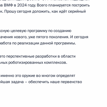
ав ВМФ в 2024 году. Всего планируется построить
к. Прошу сегодня доложить, как идёт серийный
ва
5
59м
ксную целевую программу по созданию
ачения нового, уже пятого поколения. И сегодня
 работа по реализации данной программы.
– это перспективные разработки в области
стантином Чуйченко
3
ьных роботизированных комплексов.
, именно это оружие во многом определят
йшая задача – обеспечить наше первенство
ндром Бречаловым
3