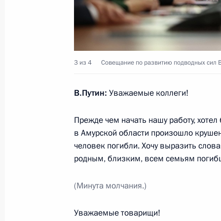
27 июля 2025 года, 15:35
Санкт-Петербург
Оперативное учение «Июльский шт
3 из 4
Совещание по развитию подводных сил 
27 июля 2025 года, 12:55
Санкт-Петербург
В.Путин:
Уважаемые коллеги!
Видеообращение в честь Дня Воен
Прежде чем начать нашу работу, хотел 
27 июля 2025 года, 00:00
в Амурской области произошло крушен
человек погибли. Хочу выразить слов
родным, близким, всем семьям погибш
25 июля 2025 года, пятница
(Минута молчания.)
Встреча с Председателем Совета 
Матвиенко
Уважаемые товарищи!