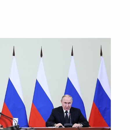
льского края Владимиром
5
т
11
6м
орского технического
19