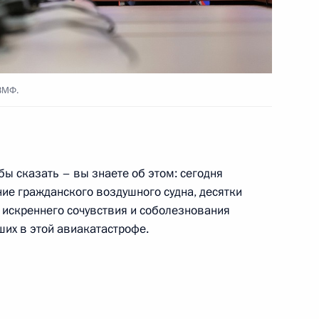
орм»
10
9м
ВМФ.
но-Морского Флота
1
4м
бы сказать – вы знаете об этом: сегодня
ие гражданского воздушного судна, десятки
а искреннего сочувствия и соболезнования
их в этой авиакатастрофе.
Федерации Валентиной
4