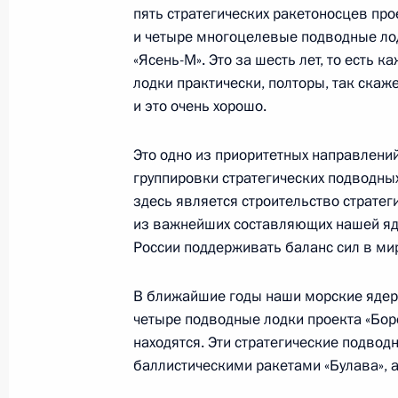
пять стратегических ракетоносцев про
и четыре многоцелевые подводные ло
«Ясень-М». Это за шесть лет, то есть к
Встреча с губернатором Архангель
лодки практически, полторы, так ска
Цыбульским
и это очень хорошо.
24 июля 2025 года, 19:30
Северодвинск
Это одно из приоритетных направлени
группировки стратегических подводных
здесь является строительство страте
Совещание по развитию подводны
из важнейших составляющих нашей яде
24 июля 2025 года, 17:30
Северодвинск
России поддерживать баланс сил в ми
В ближайшие годы наши морские ядер
Церемония подъёма флага на атом
четыре подводные лодки проекта «Боре
Пожарский»
находятся. Эти стратегические подво
баллистическими ракетами «Булава», 
24 июля 2025 года, 16:45
Северодвинск