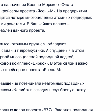
го назначения Военно-Морского Флота
крейсеры проекта «Ясень-М». На предприятии
5
одятся четыре многоцелевых атомных подводных
ыми ракетами. В ближайших планах –
аблей данного проекта.
 высокоточным оружием, обладают
ом Узбекистана Шавкатом
связи и гидроакустики. А спущенный в этом
первой многоцелевой подводной лодкой,
ковой комплекс «Циркон». В этой связи важно
х крейсеров проекта «Ясень-М».
повышение потенциала неатомных подводных
ксом «Калибр» и сегодня несут боевую вахту
твенной Думы Вячеславом
4
водных лодок проекта «677». Головная подводная