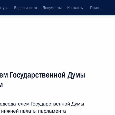
ктура
Видео и фото
Документы
Контакты
Поиск
венный Совет
Совет Безопасности
Комиссии и советы
леграммы
Сведения о Президенте
июль, 2025
ть следующие материалы
лем Государственной Думы
м
переговоры с Президентом
редседателем Государственной Думы
 нижней палаты парламента