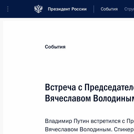
Президент России
События
Стру
Президент
Администрация
Государст
Новости
Стенограммы
Поездки
Те
События
Показа
Встреча с Председате
Вячеславом Володины
30 июля 2025 года, среда
31 июля Владимир Путин проведёт 
Лаоса Тхонглуном Сисулитом
Владимир Путин встретился с П
Вячеславом Володиным. Спикер
30 июля 2025 года, 15:00