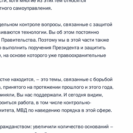
ти, хотя многие из этих тем относятся
дреем Пучковым
2
тного самоуправления.
тдельном контроле вопросы, связанные с защитой
виваются технологии. Вы об этом постоянно
 Правительства. Поэтому мы в этой части также
ской области Александром
5
но выполнить поручения Президента и защитить
е, на основе которого уже правоохранительные
естке находится, – это темы, связанные с борьбой
, принятого на протяжении прошлого и этого года,
х сил ВМФ
4
иняли, Вы нас поддержали. И сегодня видим,
оиться работа, в том числе контрольно-
митета, МВД по наведению порядка в этой сфере.
ном крейсере «Князь
гражданством: увеличили количество оснований –
15
6м