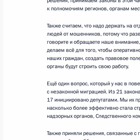
решения, принимаем законы в этой час
Встреча с Андреем Костиным и Ан
к полномочиям регионов, органам мес
24 июля 2025 года, 20:00
Северодвинск
Также считаем, что надо держать на о
людей от мошенников, потому что раз
говорите и обращаете наше внимание,
Встреча с губернатором Архангель
делаем всё для того, чтобы оператив
Цыбульским
наших граждан, создать правовое пол
24 июля 2025 года, 19:30
Северодвинск
органы будут строить свою работу.
Ещё один вопрос, который у нас в пов
с незаконной миграцией. Из 21 закона
Совещание по развитию подводны
17 инициировано депутатами. Мы их пр
24 июля 2025 года, 17:30
Северодвинск
насколько более эффективно стала стр
надзорных органов, Следственного ко
Церемония подъёма флага на атом
Также приняли решения, связанные с 