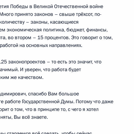
летия Победы в Великой Отечественной войне
 Много принято законов – свыше трёхсот, по-
 количеству – законы, касающиеся
тем экономическая политика, бюджет, финансы,
та, во втором – 15 процентов. Это говорит о том,
льского края Владимиром
5
 работой на основных направлениях.
25 законопроектов – то есть это значит, что
чимый. И уверен, что работа будет
аким же качеством.
димирович, спасибо Вам большое
е работе Государственной Думы. Потому что даже
т
11
6м
рит о том, что в принципе то, с чего я хотел
няты, Вы всё знаете.
мы стараемся всё сделать, чтобы сейчас,