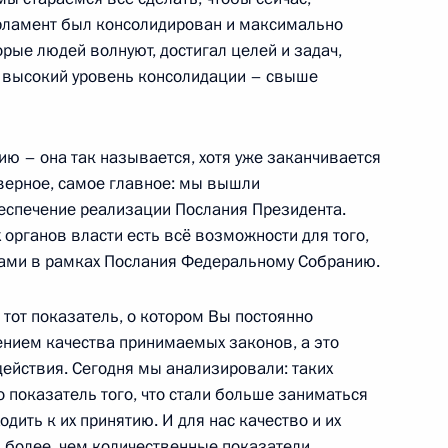
орского технического
арламент был консолидирован и максимально
19
рые людей волнуют, достигал целей и задач,
я высокий уровень консолидации – свыше
ию – она так называется, хотя уже заканчивается
орм»
10
9м
аверное, самое главное: мы вышли
еспечение реализации Послания Президента.
 органов власти есть всё возможности для того,
Вами в рамках Послания Федеральному Собранию.
но-Морского Флота
1
4м
 тот показатель, о котором Вы постоянно
ением качества принимаемых законов, а это
действия. Сегодня мы анализировали: таких
о показатель того, что стали больше заниматься
дить к их принятию. И для нас качество и их
более, чем количественные показатели.