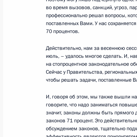
Посещение Санкт-Петербургского м
во время вызовов, санкций, угроз, п
университета
профессионально решал вопросы, кото
поставленных Вами. У нас сохраняетс
27 июля 2025 года, 15:35
Санкт-Петербург
70 процентов.
Действительно, нам за весеннюю сесс
Оперативное учение «Июльский шт
июль, – удалось многое сделать. И, н
на стопроцентное законодательное об
27 июля 2025 года, 12:55
Санкт-Петербург
Сейчас у Правительства, региональных
чтобы решать задачи, поставленные 
Видеообращение в честь Дня Воен
И, говоря об этом, мы также вышли на
27 июля 2025 года, 00:00
говорите, что надо заниматься повыш
значит, законы должны быть прямого 
законов 71 процент. Это действительн
обсуждением законов, тщательно подхо
25 июля 2025 года, пятница
эффективность являются приоритетом 