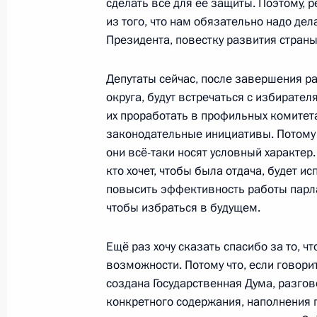
Встреча с Председателем Государс
сделать всё для её защиты. Поэтому,
из того, что нам обязательно надо дел
Володиным
Президента, повестку развития страны.
23 июля 2025 года, 18:50
Москва, Кремль
Депутаты сейчас, после завершения р
округа, будут встречаться с избирател
Совещание с членами Правительст
их проработать в профильных комитета
законодательные инициативы. Потому ч
23 июля 2025 года, 17:15
Москва, Кремль
они всё-таки носят условный характер. 
кто хочет, чтобы была отдача, будет и
повысить эффективность работы парлам
22 июля 2025 года, вторник
чтобы избраться в будущем.
Встреча с Министром юстиции Кон
Ещё раз хочу сказать спасибо за то, ч
22 июля 2025 года, 14:00
Москва, Кремль
возможности. Потому что, если говорит
создана Государственная Дума, разгов
конкретного содержания, наполнения 