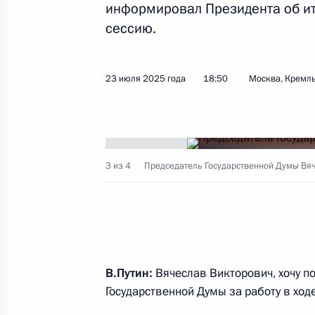
информировал Президента об ит
сессию.
Встреча с главой Карачаево-Черк
30 июля 2025 года, 14:05
Москва, Кремль
23 июля 2025 года
18:50
Москва, Кремл
29 июля 2025 года, вторник
3 из 4
Председатель Государственной Думы Вяч
Встреча с председателем правлен
Грефом
29 июля 2025 года, 13:45
Москва, Кремль
В.Путин:
Вячеслав Викторович, хочу по
28 июля 2025 года, понедельник
Государственной Думы за работу в ход
Телефонный разговор с Премьер-м