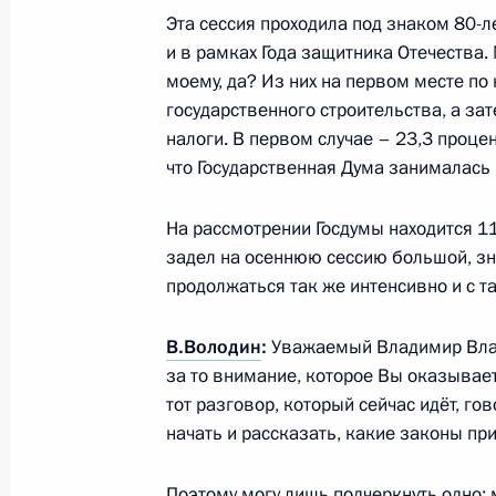
Биньямином Нетаньяху
Эта сессия проходила под знаком 80-
и в рамках Года защитника Отечества.
28 июля 2025 года, 18:30
моему, да? Из них на первом месте по
государственного строительства, а за
налоги. В первом случае – 23,3 процен
Встреча с губернатором Ставропо
что Государственная Дума занималась
Владимировым
На рассмотрении Госдумы находится 11
28 июля 2025 года, 13:55
Москва, Кремль
задел на осеннюю сессию большой, зна
продолжаться так же интенсивно и с т
27 июля 2025 года, воскресенье
В.Володин
:
Уважаемый Владимир Вла
за то внимание, которое Вы оказывает
Владимир Путин посетил Кронштад
тот разговор, который сейчас идёт, гово
27 июля 2025 года, 17:10
Кронштадт
начать и рассказать, какие законы при
Поэтому могу лишь подчеркнуть одно: 