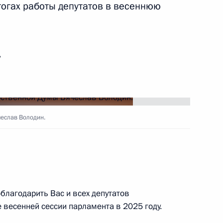
огах работы депутатов в весеннюю
есии Рашидом Темрезовым
3
ь
еслав Володин.
ия Сбербанка Германом
5
благодарить Вас и всех депутатов
е весенней сессии парламента в 2025 году.
инистром Израиля