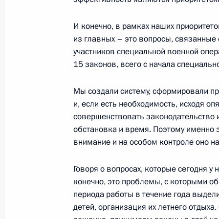
Встреча с Председателем Совета 
Матвиенко
И конечно, в рамках наших приоритетов
из главных – это вопросы, связанные
25 июля 2025 года, 17:30
Москва, Кремль
участников специальной военной опера
15 законов, всего с начала специальн
Совещание с постоянными членами
Мы создали систему, сформировали пра
25 июля 2025 года, 16:00
Москва, Кремль
и, если есть необходимость, исходя оп
совершенствовать законодательство и
обстановка и время. Поэтому именно
внимание и на особом контроле оно на
Видеообращение по случаю Дня сот
25 июля 2025 года, 00:00
Говоря о вопросах, которые сегодня у
конечно, это проблемы, с которыми о
периода работы в течение года выдели
детей, организация их летнего отдых
24 июля 2025 года, четверг