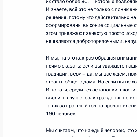
Пожарский»
их стало более 80, – которые позвол
И знаете, всё это не только с понима
24 июля 2025 года, 16:45
Северодвинск
решения, потому что действительно н
сформированы высокие социальные ста
этом приезжают зачастую просто исход
Прощание с Ириной Подносовой
не являются добропорядочными, нару
24 июля 2025 года, 12:35
Москва
И мы, на это как раз обращая вниман
прямо сказать: если вы уважаете наши
традиции, веру – да, мы вас ждём, пр
Телефонный разговор с Президент
страны, общего дома. Но если вы не х
Мирзиёевым
И, кстати, среди тех оснований в час
ввели: в случае, если гражданин не вс
24 июля 2025 года, 11:35
Таких за прошлый год по представлен
196 человек.
23 июля 2025 года, среда
Мы считаем, что каждый человек, кто 