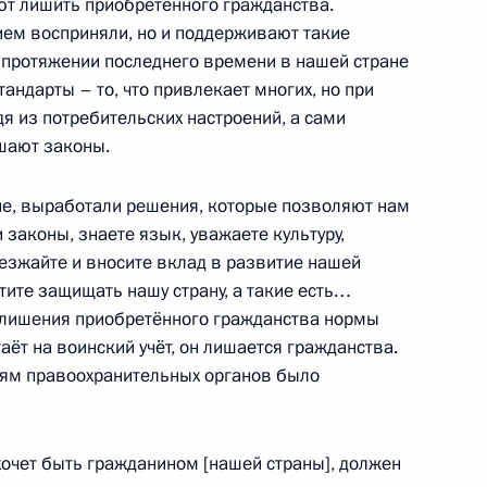
яют лишить приобретённого гражданства.
нием восприняли, но и поддерживают такие
а протяжении последнего времени в нашей стране
ндарты – то, что привлекает многих, но при
я из потребительских настроений, а сами
шают законы.
5
ие, выработали решения, которые позволяют нам
 законы, знаете язык, уважаете культуру,
иезжайте и вносите вклад в развитие нашей
ом Узбекистана Шавкатом
отите защищать нашу страну, а такие есть…
ти лишения приобретённого гражданства нормы
таёт на воинский учёт, он лишается гражданства.
иям правоохранительных органов было
хочет быть гражданином [нашей страны], должен