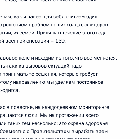
Федерации Валентиной
4
 мы, как и ранее, для себя считаем один
 с решением проблем наших солдат, офицеров –
ции, их семей. Приняли в течение этого года
ой военной операции – 139.
 Совета Безопасности
2
вовое поле и исходим из того, что всё меняется,
ять-таки из вызовов ситуаций надо
 принимать те решения, которые требует
 этому направлению мы уделяем постоянное
ходится.
рудника органов следствия
1
3м
 нас в повестке, на каждодневном мониторинге,
бращаются люди. Мы на протяжении всего
ли таких тем несколько: это охрана здоровья
а. Совместно с Правительством вырабатываем