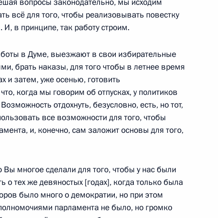
твенной Думы Вячеславом
 решая вопросы законодательно, мы исходим
4
ать всё для того, чтобы реализовывать повестку
 И, в принципе, так работу строим.
аботы в Думе, выезжают в свои избирательные
ями, брать наказы, для того чтобы в летнее время
ва
5
59м
х и затем, уже осенью, готовить
то, когда мы говорим об отпусках, у политиков
Возможность отдохнуть, безусловно, есть, но тот,
спользовать все возможности для того, чтобы
ента, и, конечно, сам заложит основы для того,
стантином Чуйченко
3
то Вы многое сделали для того, чтобы у нас были
ь о тех же девяностых [годах], когда только была
оров было много о демократии, но при этом
полномочиями парламента не было, но громко