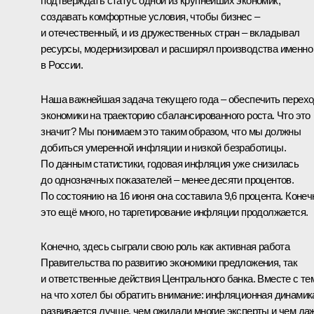
подтверждать статус одной из крупнейших экономик,
создавать комфортные условия, чтобы бизнес –
и отечественный, и из дружественных стран – вкладывал
ресурсы, модернизировал и расширял производства именно
в России.
Наша важнейшая задача текущего года – обеспечить перех
экономики на траекторию сбалансированного роста. Что это
значит? Мы понимаем это таким образом, что мы должны
добиться умеренной инфляции и низкой безработицы.
По данным статистики, годовая инфляция уже снизилась
до однозначных показателей – менее десяти процентов.
По состоянию на 16 июня она составила 9,6 процента. Конеч
это ещё много, но таргетирование инфляции продолжается.
Конечно, здесь сыграли свою роль как активная работа
Правительства по развитию экономики предложения, так
и ответственные действия Центрального банка. Вместе с те
на что хотел бы обратить внимание: инфляционная динамик
развивается лучше, чем ожидали многие эксперты и чем да