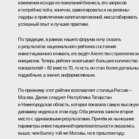
изменения исходя из пожеланий бизнеса, его запросов
и потребностей и, конечно, ориентироваться на регионы-
лидеры в привлечении капиталовложений, масштабировать 
успешный опыт и лучшие практики.
По традиции, в рамках нашего форума хочу сказать
о результатах национального рейтинга состояния
инвестиционного климата, его ведёт Агентство стратегическ
инициатив. Теперь рейтинг охватывает б
о
льшее количество
показателей – 82 вместо 70, то есть он стал более детальны
подробным, а значит, информативным.
По-прежнему этот рейтинг возглавляет столица России –
Москва. Далее следуют Республика Татарстан
и Нижегородская область, которая показала самую высокую
динамику индекса в этом году. Оба региона заняли второе
место с одинаковыми результатами. Причём их нынешние
параметры инвестиционной привлекательности оказались
выше, чем были у той же Москвы, но в прошлом году.