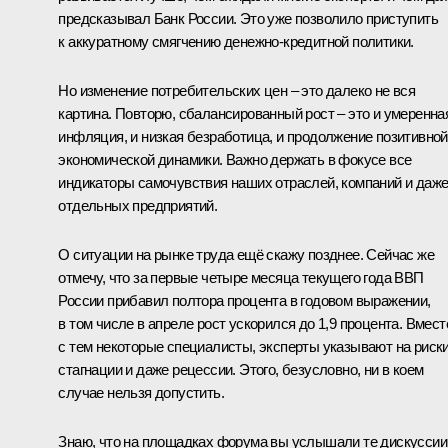
предсказывал Банк России. Это уже позволило приступить
к аккуратному смягчению денежно-кредитной политики.
Но изменение потребительских цен – это далеко не вся
картина. Повторю, сбалансированный рост – это и умеренна
инфляция, и низкая безработица, и продолжение позитивной
экономической динамики. Важно держать в фокусе все
индикаторы самочувствия наших отраслей, компаний и даж
отдельных предприятий.
О ситуации на рынке труда ещё скажу позднее. Сейчас же
отмечу, что за первые четыре месяца текущего года ВВП
России прибавил полтора процента в годовом выражении,
в том числе в апреле рост ускорился до 1,9 процента. Вмест
с тем некоторые специалисты, эксперты указывают на риск
стагнации и даже рецессии. Этого, безусловно, ни в коем
случае нельзя допустить.
Знаю, что на площадках форума вы услышали те дискуссии