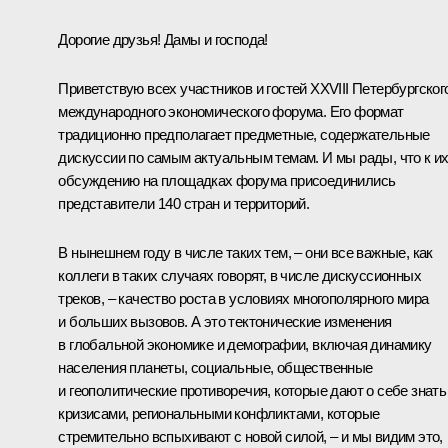
Дорогие друзья! Дамы и господа!
Приветствую всех участников и гостей XXVIII Петербургског
международного экономического форума. Его формат
традиционно предполагает предметные, содержательные
дискуссии по самым актуальным темам. И мы рады, что к и
обсуждению на площадках форума присоединились
представители 140 стран и территорий.
В нынешнем году в числе таких тем, – они все важные, как
коллеги в таких случаях говорят, в числе дискуссионных
треков, – качество роста в условиях многополярного мира
и больших вызовов. А это тектонические изменения
в глобальной экономике и демографии, включая динамику
населения планеты, социальные, общественные
и геополитические противоречия, которые дают о себе знать
кризисами, региональными конфликтами, которые
стремительно вспыхивают с новой силой, – и мы видим это,