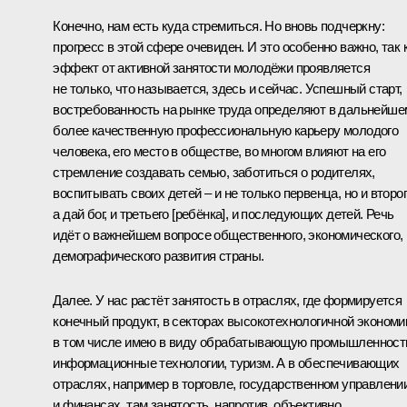
Конечно, нам есть куда стремиться. Но вновь подчеркну:
прогресс в этой сфере очевиден. И это особенно важно, так 
эффект от активной занятости молодёжи проявляется
не только, что называется, здесь и сейчас. Успешный старт,
востребованность на рынке труда определяют в дальнейше
более качественную профессиональную карьеру молодого
человека, его место в обществе, во многом влияют на его
стремление создавать семью, заботиться о родителях,
воспитывать своих детей – и не только первенца, но и второг
а дай бог, и третьего [ребёнка], и последующих детей. Речь
идёт о важнейшем вопросе общественного, экономического,
демографического развития страны.
Далее. У нас растёт занятость в отраслях, где формируется
конечный продукт, в секторах высокотехнологичной экономи
в том числе имею в виду обрабатывающую промышленност
информационные технологии, туризм. А в обеспечивающих
отраслях, например в торговле, государственном управлени
и финансах, там занятость, напротив, объективно