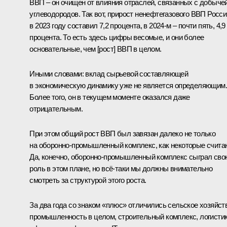
ВВП – он очищен от влияния отраслей, связанных с добыче
углеводородов. Так вот, прирост ненефтегазового ВВП Росси
в 2023 году составил 7,2 процента, в 2024-м – почти пять, 4,9
процента. То есть здесь цифры весомые, и они более
основательные, чем [рост] ВВП в целом.
Иными словами: вклад сырьевой составляющей
в экономическую динамику уже не является определяющим.
Более того, он в текущем моменте оказался даже
отрицательным.
При этом общий рост ВВП был завязан далеко не только
на оборонно-промышленный комплекс, как некоторые счита
Да, конечно, оборонно-промышленный комплекс сыграл сво
роль в этом плане, но всё-таки мы должны внимательно
смотреть за структурой этого роста.
За два года со знаком «плюс» отличились сельское хозяйст
промышленность в целом, строительный комплекс, логистик