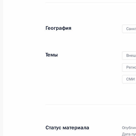
Владимир Путин по видеосвязи
принял участие в открытии
молодёжных центров в российских
География
Санк
регионах.
Темы
Внеш
Реги
СМИ
Встреча с выпускниками
военных вузов
23 июня 2025 года
Аудио, 14 мин.
Статус материала
Опублик
Дата пу
В Георгиевском зале Большого