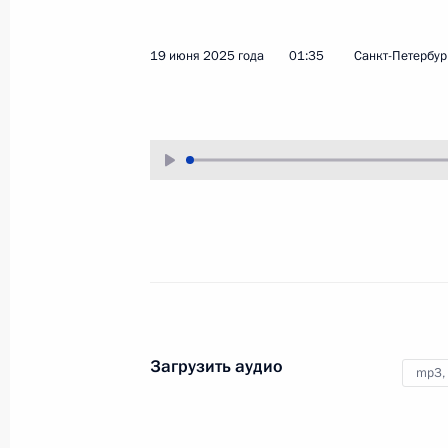
2 июля 2025 года
Аудио, 45 мин.
19 июня 2025 года
01:35
Санкт-Петербур
Владимир Путин в режиме
видеоконференции провёл
совещание с членами
Правительства.
Открытие молодёжных
центров в регионах
Загрузить аудио
mp3,
28 июня 2025 года
Аудио, 47 мин.