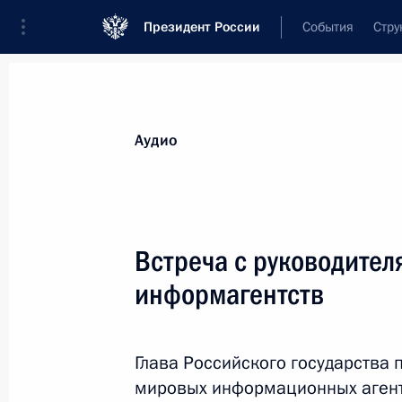
Президент России
События
Стру
Видеозаписи
Фотографии
Аудиозапи
Все материалы
Выступления
Совещан
Аудио
Показа
Встреча с руководите
информагентств
Совещание с членами
Правительства
Глава Российского государства 
мировых информационных агент