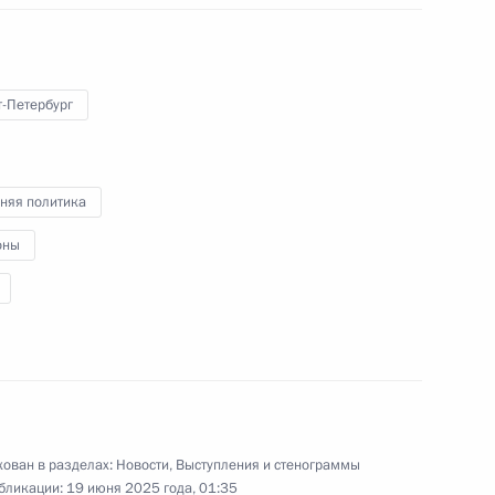
В режиме видеоконференции
Президент провёл совещание
по вопросам создания новых
т-Петербург
культурно-образовательных
и музейных комплексов
в Калининграде, Владивостоке,
Кемерове и Севастополе.
няя политика
оны
Встреча с редакторами
учебников истории
22 июня 2025 года
Аудио, 25 мин.
ован в разделах:
Новости
,
Выступления и стенограммы
бликации:
19 июня 2025 года, 01:35
Президент провёл встречу