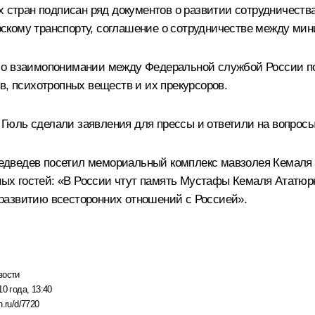
х стран подписан ряд документов о развитии сотрудничеств
кому транспорту, соглашение о сотрудничестве между мини
 о взаимопонимании между Федеральной службой России по
в, психотропных веществ и их прекурсоров.
 Гюль
сделали заявления для прессы и ответили на вопросы
дведев посетил мемориальный комплекс мавзолея Кемаля Ат
тных гостей: «В России чтут память Мустафы Кемаля Ататюрк
развитию всесторонних отношений с Россией».
вости
10 года, 13:40
n.ru/d/7720