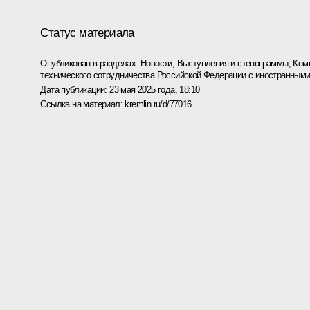
Статус материала
Опубликован в разделах:
Новости
,
Выступления и стенограммы
,
Ком
технического сотрудничества Российской Федерации с иностранным
Дата публикации:
23 мая 2025 года, 18:10
Ссылка на материал:
kremlin.ru/d/77016