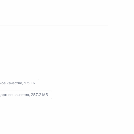
22 мая 2025 года
Видео, 45 мин.
кое качество,
1.5 ГБ
артное качество,
287.2 МБ
Владимир Путин передал