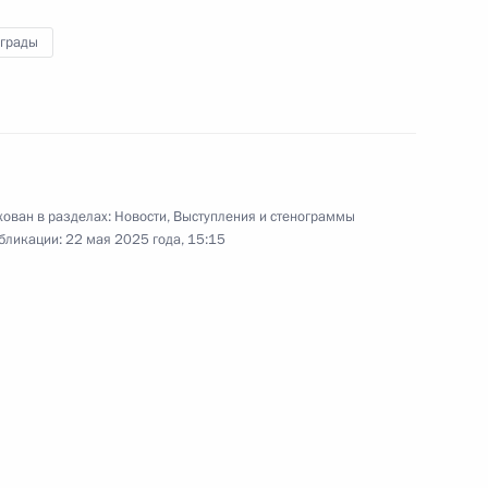
Касым-Жомарту Токаеву
наградной лист его отца
аграды
9 мая 2025 года
Видео, 3 мин.
ован в разделах:
Новости
,
Выступления и стенограммы
бликации:
22 мая 2025 года, 15:15