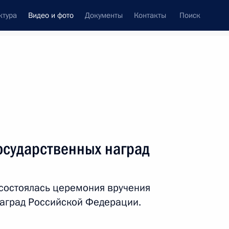
ктура
Видео и фото
Документы
Контакты
Поиск
си
ия, встречи
Встречи со СМИ
июнь, 2025
ть следующие материалы
осударственных наград
Вручение медалей Героя
состоялась церемония вручения
Труда и Государственных
аград Российской Федерации.
премий