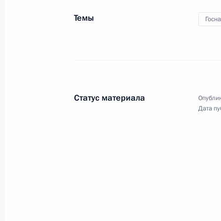
по итогам российско-
Темы
вьетнамских переговоров
Госн
10 мая 2025 года
Видео, 29 мин.
Статус материала
Опублик
Дата пу