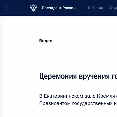
Президент России
События
Стру
Видеозаписи
Фотографии
Аудиозапи
Все материалы
Выступления
Совещан
Видео
Показа
Церемония вручения г
Возложение венка к Могиле
В Екатерининском зале Кремля 
Неизвестного Солдата
Президентом государственных н