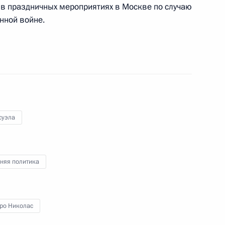
 в праздничных мероприятиях в Москве по случаю
нной войне.
эльские переговоры
» Алексеем Репиком
3
суэла
ом Ирана Масудом
няя политика
ро Николас