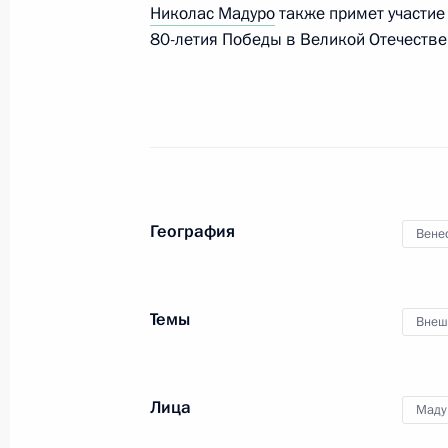
Николас Мадуро
также примет участие
80-летия Победы в Великой Отечестве
7 мая состоятся российско-венесу
6 мая 2025 года, 16:05
Встреча с главой «Деловой России
6 мая 2025 года, 14:10
Москва, Кремль
География
Вене
Телефонный разговор с Президент
Темы
Внеш
Пезешкианом
6 мая 2025 года, 13:20
Лица
Маду