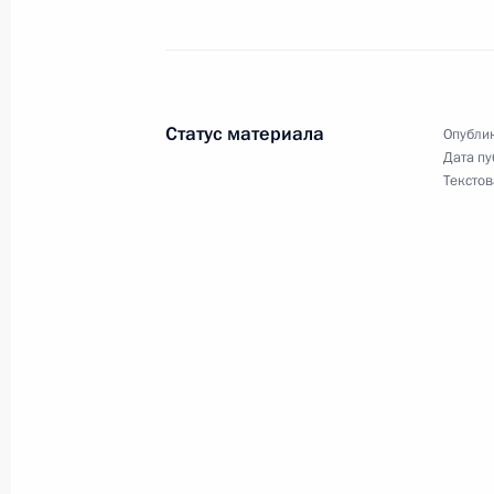
5 мая 2025 года, понедельник
Встреча с мэром Москвы Сергеем
5 мая 2025 года, 13:40
Москва, Кремль
Статус материала
Опублик
Дата пу
Текстов
Телефонный разговор с Премьер-
Моди
5 мая 2025 года, 12:55
4 мая 2025 года, воскресенье
7–10 мая Председатель КНР Си Цзи
Федерацию с официальным визит
4 мая 2025 года, 10:00