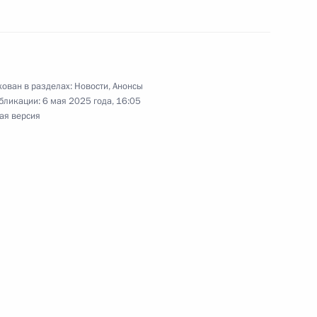
 Собяниным
6
ован в разделах:
Новости
,
Анонсы
бликации:
6 мая 2025 года, 16:05
ая версия
министром Индии Нарендрой
ньпин посетит Российскую
ом