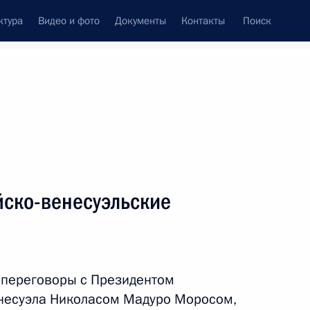
ктура
Видео и фото
Документы
Контакты
Поиск
венный Совет
Совет Безопасности
Комиссии и советы
леграммы
Сведения о Президенте
май, 2025
ть следующие материалы
йско-венесуэльские
Рамзаном Кадыровым
3
 переговоры с Президентом
несуэла Николасом Мадуро Моросом,