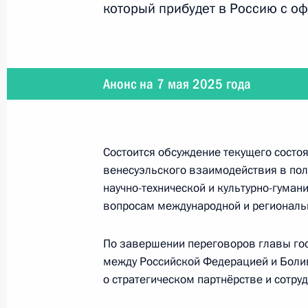
Российско-венесуэльские перегово
который прибудет в Россию с о
7 мая 2025 года, 17:05
Москва, Кремль
Анонс на 7 мая 2025 года
6 мая 2025 года, вторник
Телефонный разговор с Премьер-м
Биньямином Нетаньяху
Состоится обсуждение текущего состоя
6 мая 2025 года, 17:45
венесуэльского взаимодействия в пол
научно-технической и культурно-гума
вопросам международной и региональн
10 мая Владимир Путин проведёт 
По завершении переговоров главы го
секретарём Центрального комитет
между Российской Федерацией и Боли
Вьетнама То Ламом
о стратегическом партнёрстве и сотру
6 мая 2025 года, 16:10