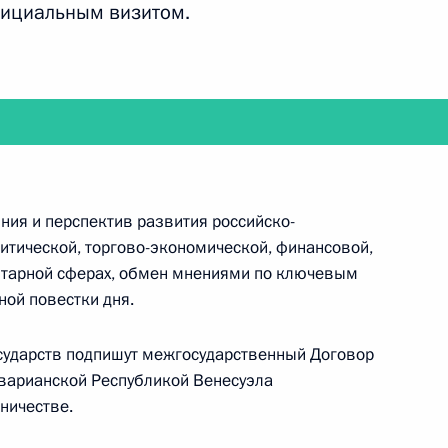
ры
фициальным визитом.
19
инистром Израиля
ния и перспектив развития российско-
итической, торгово-экономической, финансовой,
нитарной сферах, обмен мнениями по ключевым
ой повестки дня.
переговоры с Генеральным
сударств подпишут межгосударственный Договор
а Коммунистической партии
варианской Республикой Венесуэла
дничестве.