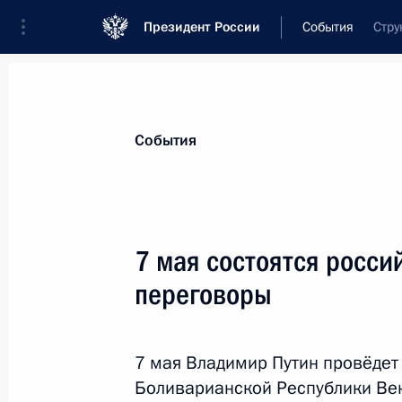
Президент России
События
Стру
Президент
Администрация
Государст
Новости
Стенограммы
Поездки
Те
События
Показа
7 мая состоятся росси
переговоры
Рабочая встреча с главой Чечни 
7 мая 2025 года, 18:00
Москва, Кремль
7 мая Владимир Путин провёдет
Боливарианской Республики Ве