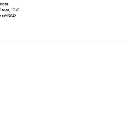
вости
 года, 17:45
n.ru/d/7642