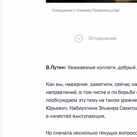
7 марта 2025 года, 16:20
Совещание с членами Правительства
Совещание с постоянными членами
Оглавление
7 марта 2025 года, 13:20
Москва, Кремль
В.Путин:
Уважаемые коллеги, добрый 
6 марта 2025 года, четверг
Как вы, наверное, заметили, сейчас н
Встреча с сотрудниками и подопе
направлений, в том числе и по борьбе
Отечества»
пообсуждаем эту тему на таком уровне 
6 марта 2025 года, 19:45
Москва
Юрьевич, Набиуллина Эльвира Сахипз
в качестве выступающих.
Но сначала несколько текущих вопрос
Посещение Единого центра поддер