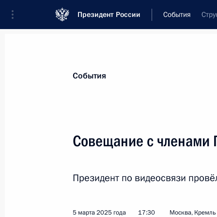
Президент России
События
Стру
Президент
Администрация
Государст
Новости
Стенограммы
Поездки
Те
События
Показа
Совещание с членами 
10 марта 2025 года, понедельник
Президент по видеосвязи провё
Образована комиссия Госсовета п
ветеранов боевых действий – участ
10 марта 2025 года, 17:00
5 марта 2025 года
17:30
Москва, Кремль