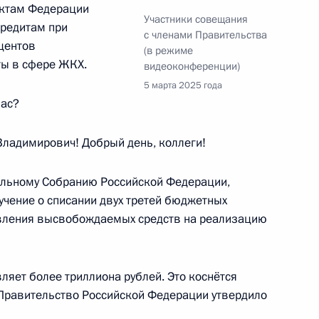
ектам Федерации
Участники совещания
кредитам при
с членами Правительства
центов
(в режиме
ы в сфере ЖКХ.
видеоконференции)
ом Казахстана Касым-
5 марта 2025 года
нас?
ладимирович! Добрый день, коллеги!
альному Собранию Российской Федерации,
гея Чебнёва
9
5м
чение о списании двух третей бюджетных
авления высвобождаемых средств на реализацию
ляет более триллиона рублей. Это коснётся
звычайным и Полномочным
 Правительство Российской Федерации утвердило