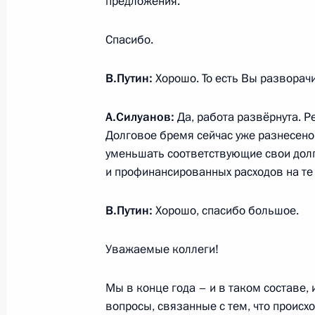
предложения.
Мьянмы Мин Аун Хлайном
28 февраля 2025 года, 17:40
Спасибо.
В.Путин:
Хорошо. То есть Вы разворачи
Встреча с губернатором Иркутской
А.Силуанов:
Да, работа развёрнута. 
28 февраля 2025 года, 13:45
Москва, Крем
Долговое бремя сейчас уже разнесено 
уменьшать соответствующие свои долг
и профинансированных расходов на те
Показа
В.Путин:
Хорошо, спасибо большое.
Уважаемые коллеги!
Мы в конце года – и в таком составе,
вопросы, связанные с тем, что происх
Встреча с военнослужащими Во