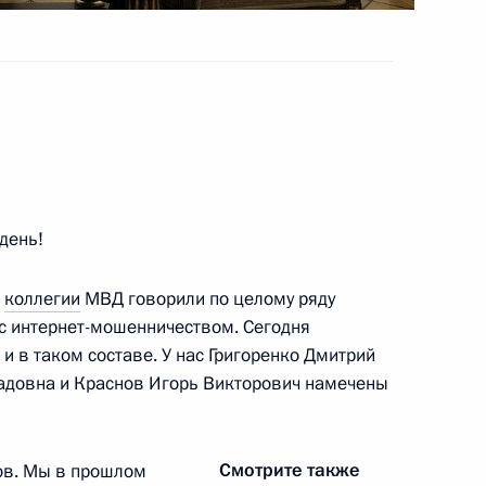
 Совета Безопасности
3
день!
а
коллегии
МВД говорили по целому ряду
чными фонда «Защитники
:
24
 с интернет-мошенничеством. Сегодня
и в таком составе. У нас Григоренко Дмитрий
адовна и Краснов Игорь Викторович намечены
Смотрите также
ов. Мы в прошлом
жки участников СВО
9