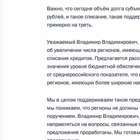
Важно, что сегодня объём долга субъе
3 марта 2025 года, понедельник
рублей, и такое списание, такая подд
примерно на треть.
Встреча с главой Татарстана Рус
3 марта 2025 года, 13:40
Москва, Кремль
Уважаемый Владимир Владимирович, 
об увеличении числа регионов, имеющ
списания кредитов. Предлагается рас
значения уровня бюджетной обеспечен
1 марта 2025 года, суббота
от среднероссийского показателя, что
Владимир Путин поговорил по теле
регионов, имеющих более широкие на
1 марта 2025 года, 14:30
Мы в целом поддерживаем такое предл
мы понимаем, что регионы не должны 
поручением, Владимир Владимирович, 
28 февраля 2025 года, пятница
направляться на вопросы, связанные 
предложения проработаны. Мы готовы
4 марта Владимир Путин встретитс