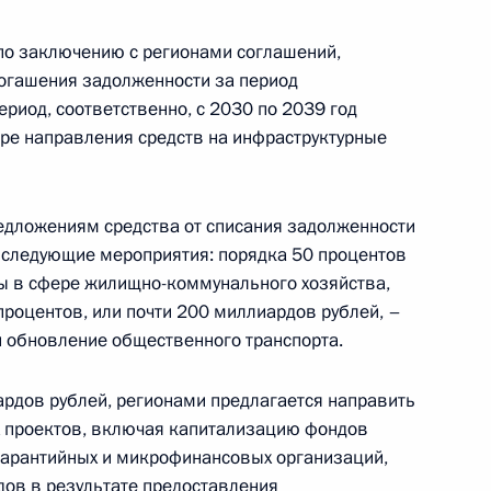
по заключению с регионами соглашений,
огашения задолженности за период
ериод, соответственно, с 2030 по 2039 год
ере направления средств на инфраструктурные
 Абхазии Бадрой Гунбой
5
едложениям средства от списания задолженности
 следующие мероприятия: порядка 50 процентов
ды в сфере жилищно-коммунального хозяйства,
ва
:
4
процентов, или почти 200 миллиардов рублей, –
и обновление общественного транспорта.
ардов рублей, регионами предлагается направить
 проектов, включая капитализацию фондов
 МВД
8
49м
гарантийных и микрофинансовых организаций,
ов в результате предоставления