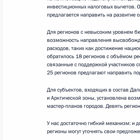
инвестиционных налоговых вычетов. О
предлагается направить на развитие 
4 марта 2025 года, вторник
Для регионов с невысоким уровнем б
Встреча с Александром Дроновым
возможность направления высвобожд
расходов, таких как достижение наци
4 марта 2025 года, 22:30
Москва, Кремль
обратилось 18 регионов с объёмом ре
связанные с поддержкой участников с
25 регионов предлагают направить по
Заявления по итогам российско-мь
4 марта 2025 года, 20:10
Москва, Кремль
Для субъектов, входящих в состав Да
и Арктической зоны, установлена воз
мастер-планов городов. Девять регио
Переговоры с Премьер-министром
У нас достаточно гибкий механизм: и д
4 марта 2025 года, 16:30
Москва, Кремль
регионы могут уточнять свои предло