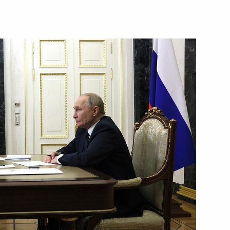
о края Дмитрием Махониным
4
ам с 8 Марта
1
4м
ом Сербии Александром