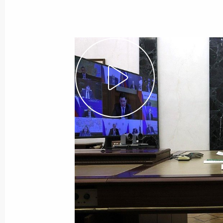
Встреча с губернатором Пермског
10 марта 2025 года, 13:40
Москва, Кремль
8 марта 2025 года, суббота
Поздравление российским женщин
8 марта 2025 года, 00:00
7 марта 2025 года, пятница
Телефонный разговор с Президент
Вучичем