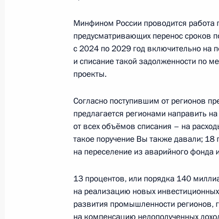
6 марта 2025 года, 10:20
Минфином России проводится работа 
предусматривающих перенос сроков п
с 2024 по 2029 год включительно на п
5 марта 2025 года, среда
и списание такой задолженности по м
Встреча с избранным Президентом
проекты.
5 марта 2025 года, 19:20
Москва, Кремль
Согласно поступившим от регионов пр
предлагается регионами направить на
от всех объёмов списания – на расхо
Совещание с членами Правительст
такое поручение Вы также давали; 18 
5 марта 2025 года, 17:30
Москва, Кремль
на переселение из аварийного фонда 
13 процентов, или порядка 140 милли
на реализацию новых инвестиционных
Расширенное заседание коллегии
развития промышленности регионов, 
5 марта 2025 года, 13:45
Москва
на компенсацию недополученных доход