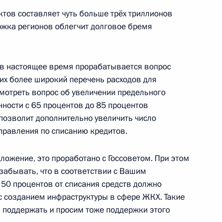
ктов составляет чуть больше трёх триллионов
ержка регионов облегчит долговое бремя
тамом Миннихановым
6
в настоящее время прорабатывается вопрос
их более широкий перечень расходов для
смотреть вопрос об увеличении предельного
ности с 65 процентов до 85 процентов
 позволит дополнительно увеличить число
фону с Лидией Евтюхиной
правления по списанию кредитов.
ожение, это проработано с Госсоветом. При этом
забывать, что в соответствии с Вашим
50 процентов от списания средств должно
с созданием инфраструктуры в сфере ЖКХ. Такие
 поддержать и просим тоже поддержки этого
я с Премьер-министром