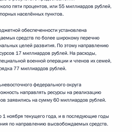
коло пяти процентов, или 55 миллиардов рублей,
опорных населённых пунктов.
юджетной обеспеченности установлена
3
аемых средств по более широкому перечню
ональных целей развития. По этому направлению
сурсов 17 миллиардов рублей. На расходы,
пециальной военной операции и членов их семей,
рядка 77 миллиардов рублей.
янманских переговоров
6
32м
льневосточного федерального округа
можность направлять ресурсы на реализацию
нов заявились на сумму 60 миллиардов рублей.
 Мьянмы Мин Аун Хлайном
8
20м
о 1 ноября текущего года, и в последующие годы
жения по направлению высвобождаемых средств.