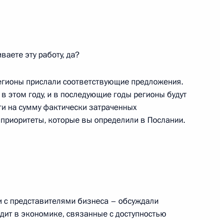
ваете эту работу, да?
 области Игорем Кобзевым
3
Регионы прислали соответствующие предложения.
ль
в этом году, и в последующие годы регионы будут
и на сумму фактически затраченных
 приоритеты, которые вы определили в Послании.
ть предыдущие материалы
 и с представителями бизнеса – обсуждали
одит в экономике, связанные с доступностью
енно-Морского Флота