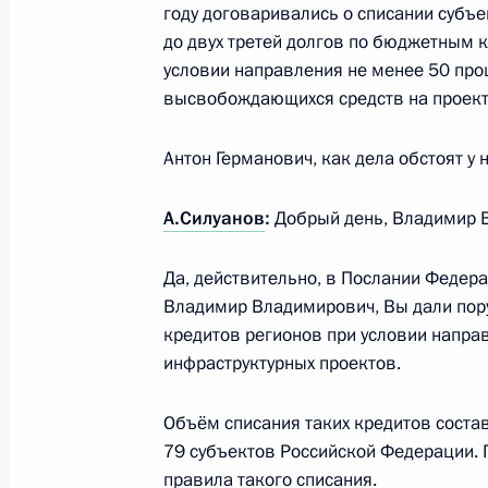
году договаривались о списании субъ
6 марта 2025 года, 17:00
Москва
до двух третей долгов по бюджетным 
условии направления не менее 50 про
высвобождающихся средств на проект
Телефонный разговор с Президент
Антон Германович, как дела обстоят у 
Жомартом Токаевым
6 марта 2025 года, 16:15
А.Силуанов
:
Добрый день, Владимир В
Да, действительно, в Послании Федер
Встреча с вдовой Героя России Сер
Владимир Владимирович, Вы дали пору
кредитов регионов при условии напр
6 марта 2025 года, 16:05
Москва, Кремль
инфраструктурных проектов.
Объём списания таких кредитов состав
Александр Дарчиев назначен Чре
79 субъектов Российской Федерации.
Послом России в США
правила такого списания.