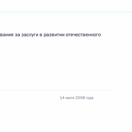
ьником Азово-Черноморского
спорте
вания за заслуги в развитии отечественного
твования законодательства
1
ть, Горки
14 июля 2008 года
в совещании с послами
6
оссийской Федерации при