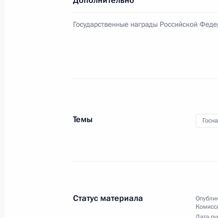
Дополнительно
Государственные награды Российской Фед
Дмитрий Медведев утвердил Конце
Российской Федерации
15 июля 2008 года, 12:40
14 июля 2008 года, понедельник
Темы
Госн
Закон, направленный на предоста
к лишению свободы беременным 
матерям права получать дополнит
посылки и передачи без ограничен
14 июля 2008 года, 22:00
Статус материала
Опублик
Комисси
Дата пу