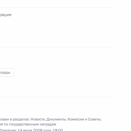
ерации
пцию внешней политики
аграды
вление осуждённым
женщинам и кормящим
ельные продовольственные
ия их количества
ован в разделах:
Новости
,
Документы
,
Комиссии и Советы
,
я по государственным наградам
бликации:
14 июля 2008 года, 18:00