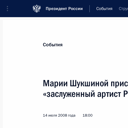
Президент России
События
Стру
Президент
Администрация
Государст
Новости
Стенограммы
Поездки
Те
События
Показа
Марии Шукшиной присв
«заслуженный артист 
Владимир Завершинский назначен
Совета Безопасности Российской 
15 июля 2008 года, 17:20
14 июля 2008 года
18:00