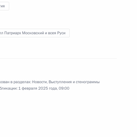
гия
л Патриарх Московский и всея Руси
 Совета Безопасности
2
ован в разделах:
Новости
,
Выступления и стенограммы
льства Михаилом Мишустиным
3
бликации:
1 февраля 2025 года, 09:00
зованию
:
5