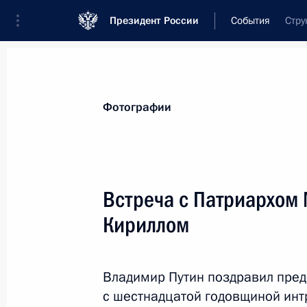
Президент России
События
Стру
Президент
Администрация
Государст
Новости
Стенограммы
Поездки
Те
Фотографии
Показа
Встреча с Патриархом 
Кириллом
Телефонный разговор с Президент
Сирийской Арабской Республики 
12 февраля 2025 года, 16:50
Владимир Путин поздравил пред
с шестнадцатой годовщиной инт