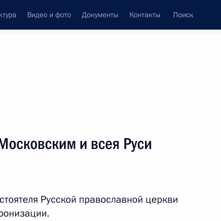
ктура
Видео и фото
Документы
Контакты
Поиск
венный Совет
Совет Безопасности
Комиссии и советы
леграммы
Сведения о Президенте
февраль, 2025
ть следующие материалы
Московским и всея Руси
ом переходного периода
Ахмедом Шараа
стоятеля Русской православной церкви
ронизации.