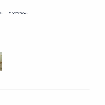
мль
2 фотографии
 области Владиславом
5
ль
к
ной Республики Денисом
4
ль