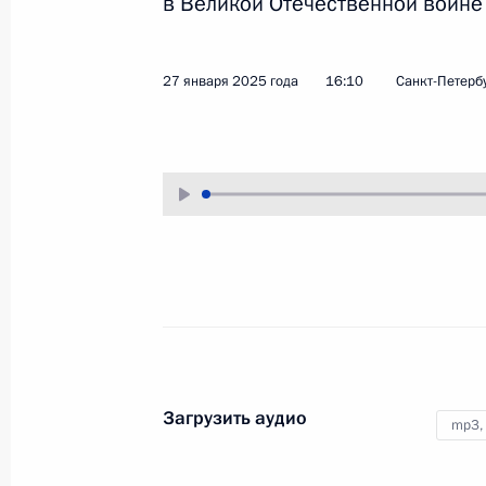
в Великой Отечественной войне 
5 марта 2025 года
Аудио, 49 мин.
Владимир Путин выступил
27 января 2025 года
16:10
Санкт-Петерб
на ежегодном расширенном
заседании коллегии Министерства
внутренних дел России.
Поздравление по случаю Дн
защитника Отечества
23 февраля 2025 года
Аудио, 4 мин.
Загрузить аудио
mp3,