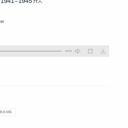
1941–1945 гг.».
27 февраля 2025 года
Аудио, 3 мин.
ург
00:00
я
Выступление на концерте,
посвящённом памяти
Анатолия Собчака
19 февраля 2025 года
Аудио, 11 мин.
8.6 МБ
Владимир Путин выступил
на концерте, посвящённом памяти