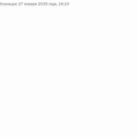
бликации:
27 января 2025 года, 16:10
науки и инноваций молодым
учёным за 2024 год.
Видеообращение по случаю
Дня спасателя
27 декабря 2024 года
Аудио, 3 мин.