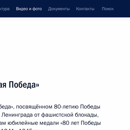
ктура
Видео и фото
Документы
Контакты
Поиск
си
ия, встречи
Встречи со СМИ
март, 2025
ть следующие материалы
ая Победа»
Поздравление военнослужащим
беда», посвящённом 80-летию Победы
и ветеранам Сил специальных
операций Вооружённых Сил России
 Ленинграда от фашистской блокады,
ам юбилейные медали «80 лет Победы