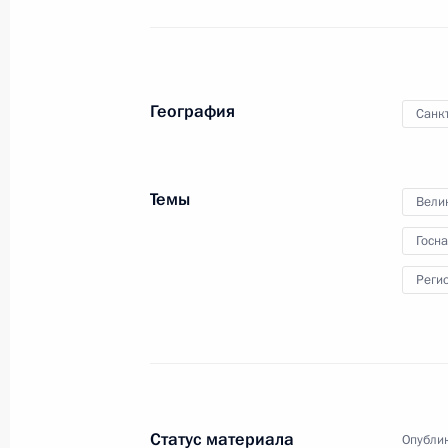
География
Санк
Темы
Вели
Коллектив НПП «Радар ммс»
награждён орденом
Госн
Александра Невского
Реги
19 февраля 2025 года
Аудио, 6 мин.
Владимир Путин вручил коллективу
научно-производственного
предприятия «Радар ммс» орден
Статус материала
Опублик
Александра Невского –