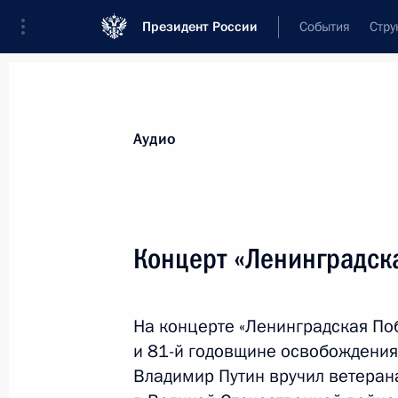
Президент России
События
Стру
Видеозаписи
Фотографии
Аудиозапи
Все материалы
Выступления
Совещан
Аудио
Показа
Концерт «Ленинградск
Расширенное заседание
На концерте «Ленинградская По
коллегии МВД
и 81-й годовщине освобождения
Владимир Путин вручил ветеран