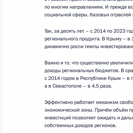
по многим направлениям. И прежде все
социальной сферы, базовых отраслей 
Встреча с главой РФПИ Кириллом
Так, за десять лет – с 2014 по 2023 
13 января 2025 года, 14:15
Москва, Кремль
регионального продукта. В Крыму – в 3
динамично росли темпы инвестирован
12 января 2025 года, воскресенье
Важно и то, что существенно увеличил
доходы региональных бюджетов. В ср
Поздравление по случаю Дня рабо
с 2014 годом в Республике Крым – в п
12 января 2025 года, 00:00
а в Севастополе – в 4,5 раза.
Эффективно работает механизм своб
10 января 2025 года, пятница
экономической зоны. Причём объём п
инвестиций позволяет ожидать и даль
Совещание с постоянными членами
собственных доходов регионов.
10 января 2025 года, 12:00
Московская обл