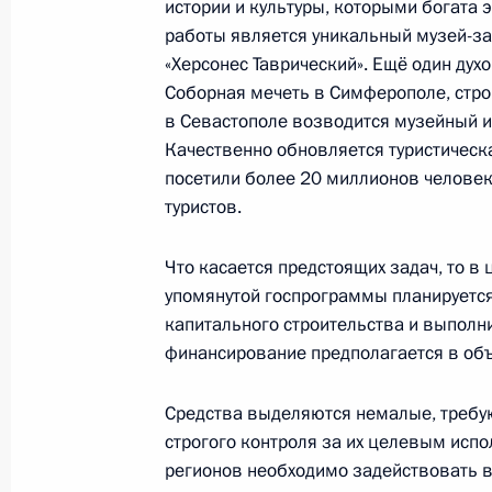
истории и культуры, которыми богата
7 января 2025 года, 09:00
работы является уникальный музей-за
«Херсонес Таврический». Ещё один ду
Соборная мечеть в Симферополе, стро
31 декабря 2024 года, вторник
в Севастополе возводится музейный и
Качественно обновляется туристическ
Новогоднее обращение к граждана
посетили более 20 миллионов человек
31 декабря 2024 года, 23:55
Москва, Кремл
туристов.
Что касается предстоящих задач, то в
упомянутой госпрограммы планируется
Президент заслушал доклады о ход
капитального строительства и выполн
военнослужащих с наступающим Н
финансирование предполагается в об
31 декабря 2024 года, 21:00
Средства выделяются немалые, требую
строгого контроля за их целевым испо
30 декабря 2024 года, понедельни
регионов необходимо задействовать 