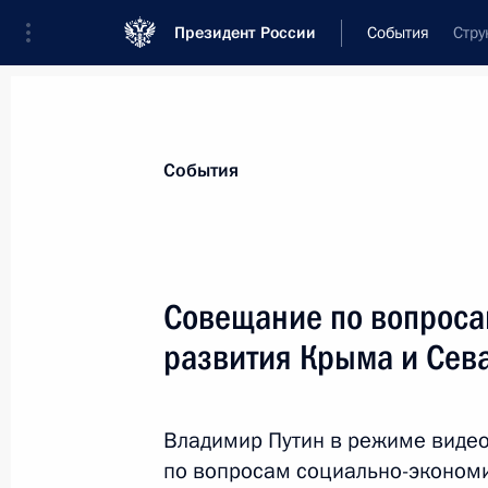
Президент России
События
Стру
Президент
Администрация
Государст
Новости
Стенограммы
Поездки
Те
События
Показа
Совещание по вопроса
развития Крыма и Сев
16 января 2025 года, четверг
Переговоры с Президентом ЦАР Фо
Владимир Путин в режиме виде
16 января 2025 года, 15:30
Москва, Кремль
по вопросам социально-эконом