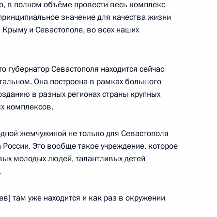
о, в полном объёме провести весь комплекс
принципиальное значение для качества жизни
 Совета Безопасности
1
 Крыму и Севастополе, во всех наших
ь
то губернатор Севастополя находится сейчас
тальном. Она построена в рамках большого
созданию в разных регионах страны крупных
м Куренковым
х комплексов.
2
ь
 одной жемчужиной не только для Севастополя
а России. Это вообще такое учреждение, которое
ивых молодых людей, талантливых детей
асателя
1
3м
.
в] там уже находится и как раз в окружении