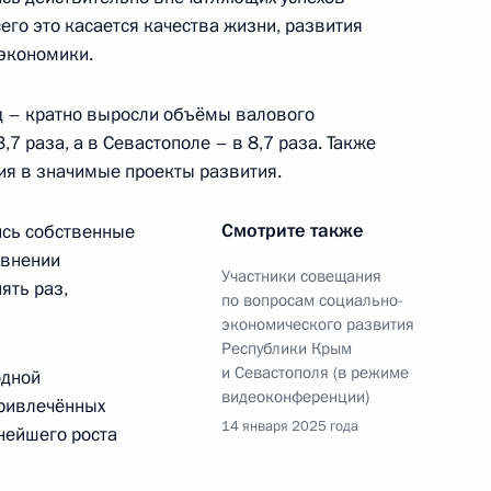
го это касается качества жизни, развития
экономики.
 Дмитриевым
2
год – кратно выросли объёмы валового
,7 раза, а в Севастополе – в 8,7 раза. Также
ия в значимые проекты развития.
Смотрите также
ись собственные
авнении
тника прокуратуры
1
4м
Участники совещания
ять раз,
по вопросам социально-
экономического развития
Республики Крым
и Севастополя (в режиме
одной
видеоконференции)
ривлечённых
14 января 2025 года
нейшего роста
 Совета Безопасности
1
асть, Ново-Огарёво