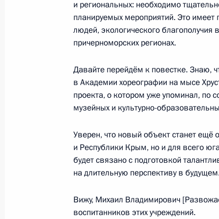
и региональных: необходимо тщательн
планируемых мероприятий. Это имеет 
Совещание с постоянными членами
людей, экологического благополучия в
причерноморских регионах.
28 декабря 2024 года, 13:30
Москва, Кремл
Давайте перейдём к повестке. Знаю, ч
в Академии хореографии на мысе Хрус
27 декабря 2024 года, пятница
проекта, о котором уже упоминал, по 
Встреча с главой МЧС Александро
музейных и культурно-образовательны
27 декабря 2024 года, 14:00
Москва, Кремл
Уверен, что новый объект станет ещё
и Республики Крым, но и для всего юг
будет связано с подготовкой талантл
Видеообращение по случаю Дня сп
на длительную перспективу в будущем
27 декабря 2024 года, 00:00
Вижу, Михаил Владимирович [Развожае
воспитанников этих учреждений.