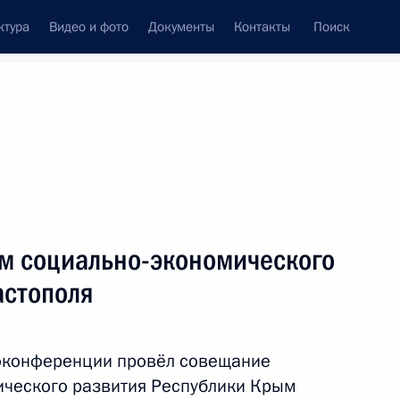
ктура
Видео и фото
Документы
Контакты
Поиск
венный Совет
Совет Безопасности
Комиссии и советы
леграммы
Сведения о Президенте
январь, 2025
ть следующие материалы
м социально-экономического
астополя
стеном Арканжем Туадерой
5
оконференции провёл совещание
ического развития Республики Крым