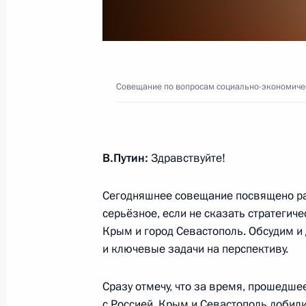
14 января 2025 года, вторник
Совещание по вопросам социально
Совещание по вопросам социально-экономиче
Крыма и Севастополя
14 января 2025 года, 19:50
Московская обл
В.Путин:
Здравствуйте!
13 января 2025 года, понедельник
Сегодняшнее совещание посвящено ра
серьёзное, если не сказать стратегиче
17 января состоятся переговоры В
Крым и город Севастополь. Обсудим и
с Президентом Исламской Республ
и ключевые задачи на перспективу.
Пезешкианом, который прибудет в
визитом
Сразу отмечу, что за время, прошедше
13 января 2025 года, 15:00
с Россией, Крым и Севастополь добил