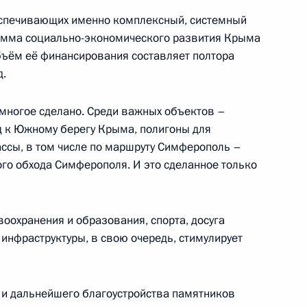
еспечивающих именно комплексный, системный
рамма социально-экономического развития Крыма
бъём её финансирования составляет полтора
д.
ва
:
3
многое сделано. Среди важных объектов –
ть, Ново-Огарёво
д к Южному берегу Крыма, полигоны для
ассы, в том числе по маршруту Симферополь –
ого обхода Симферополя. И это сделанное только
фону с Ариной Порхал
1
6м
оохранения и образования, спорта, досуга
 инфраструктуры, в свою очередь, стимулирует
овым
 и дальнейшего благоустройства памятников
8