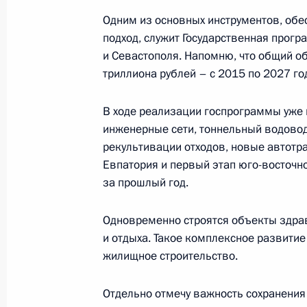
Одним из основных инструментов, об
подход, служит Государственная прог
и Севастополя. Напомню, что общий о
9 января 2025 года, четверг
триллиона рублей – с 2015 по 2027 го
Совещание с членами Правительст
В ходе реализации госпрограммы уже 
9 января 2025 года, 16:05
Московская облас
инженерные сети, тоннельный водово
рекультивации отходов, новые автотр
Евпатория и первый этап юго-восточн
7 января 2025 года, вторник
за прошлый год.
Владимир Путин поговорил по теле
Одновременно строятся объекты здрав
7 января 2025 года, 12:00
и отдыха. Такое комплексное развитие
жилищное строительство.
Поздравление с Рождеством Христ
Отдельно отмечу важность сохранения