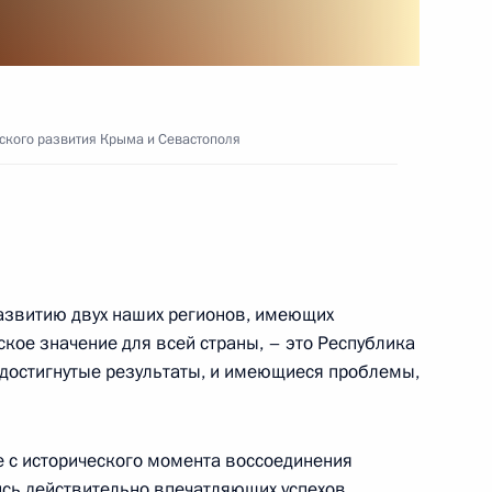
-экономического развития
3
52м
ского развития Крыма и Севастополя
асть, Ново-Огарёво
звитию двух наших регионов, имеющих
ское значение для всей страны, – это Республика
ладимира Путина
 достигнутые результаты, и имеющиеся проблемы,
ики Иран Масудом
 Россию с официальным
е с исторического момента воссоединения
ись действительно впечатляющих успехов