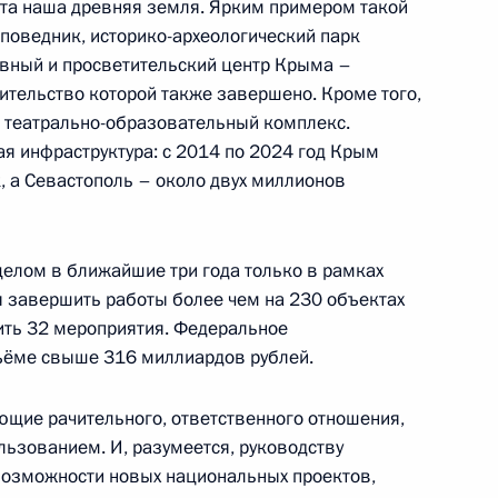
 эта наша древняя земля. Ярким примером такой
поведник, историко-археологический парк
ховный и просветительский центр Крыма –
ительство которой также завершено. Кроме того,
 театрально-образовательный комплекс.
ая инфраструктура: с 2014 по 2024 год Крым
м России
1
9м
, а Севастополь – около двух миллионов
ь
 целом в ближайшие три года только в рамках
 завершить работы более чем на 230 объектах
е СВО и поздравил
ить 32 мероприятия. Федеральное
овым годом
ъёме свыше 316 миллиардов рублей.
щие рачительного, ответственного отношения,
льзованием. И, разумеется, руководству
к
возможности новых национальных проектов,