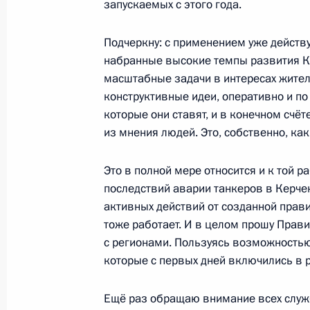
запускаемых с этого года.
Поздравление главам государств и
30 декабря 2024 года, 12:00
Подчеркну: с применением уже действ
набранные высокие темпы развития К
масштабные задачи в интересах жителе
конструктивные идеи, оперативно и п
28 декабря 2024 года, суббота
которые они ставят, и в конечном счё
из мнения людей. Это, собственно, ка
Телефонный разговор с Президент
Жомартом Токаевым
Это в полной мере относится и к той р
28 декабря 2024 года, 18:25
последствий аварии танкеров в Керче
активных действий от созданной прави
тоже работает. И в целом прошу Прав
Телефонный разговор с Президен
с регионами. Пользуясь возможностью
Алиевым
которые с первых дней включились в р
28 декабря 2024 года, 15:35
Ещё раз обращаю внимание всех служб