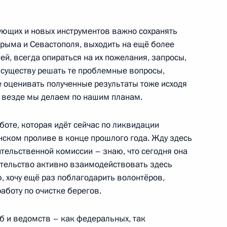
 правительств с Новым годом
ующих и новых инструментов важно сохранять
рыма и Севастополя, выходить на ещё более
й, всегда опираться на их пожелания, запросы,
о существу решать те проблемные вопросы,
те оценивать полученные результаты тоже исходя
к везде мы делаем по нашим планам.
ом Казахстана Касым-
аботе, которая идёт сейчас по ликвидации
нском проливе в конце прошлого года. Жду здесь
тельственной комиссии – знаю, что сегодня она
ительство активно взаимодействовать здесь
том Азербайджана Ильхамом
, хочу ещё раз поблагодарить волонтёров,
аботу по очистке берегов.
 и ведомств – как федеральных, так