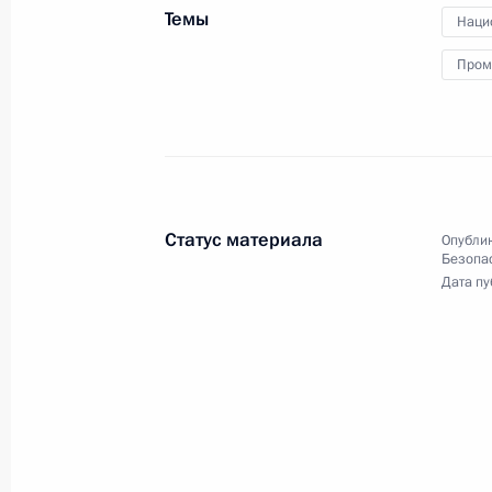
Темы
Наци
Пром
Церемония вручения премии #МыВ
5 декабря 2024 года, 18:00
Москва
Заседание Совета по стратегическ
Статус материала
Опублик
и национальным проектам
Безопа
Дата пу
5 декабря 2024 года, 16:35
Москва, Кремль
6 декабря в Минске состоится зас
Государственного Совета Союзного
5 декабря 2024 года, 10:45