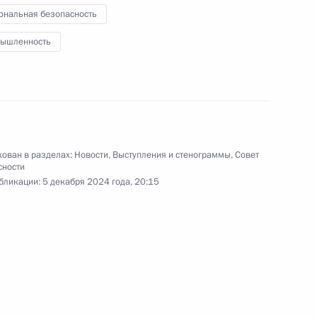
ональная безопасность
ышленность
месте
17
36м
ому развитию
:
18
ован в разделах:
Новости
,
Выступления и стенограммы
,
Совет
сности
бликации:
5 декабря 2024 года, 20:15
едание Высшего
 государства