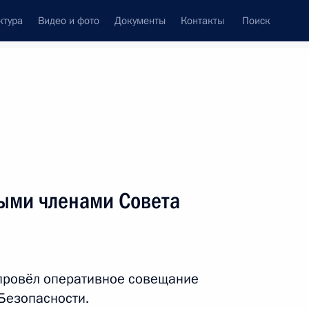
ктура
Видео и фото
Документы
Контакты
Поиск
венный Совет
Совет Безопасности
Комиссии и советы
леграммы
Сведения о Президенте
декабрь, 2024
ть следующие материалы
ыми членами Совета
ыступили с заявлениями для
3
11м
 провёл оперативное совещание
Безопасности.