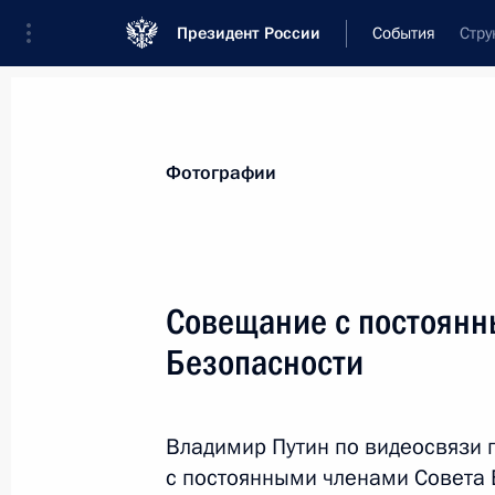
Президент России
События
Стру
Президент
Администрация
Государст
Новости
Стенограммы
Поездки
Те
Фотографии
Показа
Совещание с постоянн
Безопасности
6 декабря 2024 года, пятница
Президенты России и Белоруссии в
СМИ
Владимир Путин по видеосвязи
с постоянными членами Совета 
6 декабря 2024 года, 17:20
Минск