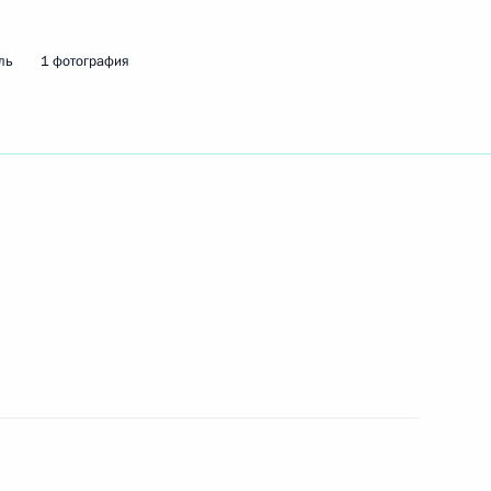
ль
1 фотография
ого Совета Союзного
30
24м
м
3
 Совета Безопасности
1