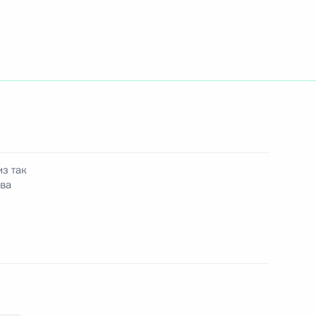
лета в концертном зале
1
 «Зелёный маяк»
2
из так
ива
ко-датские переговоры
11