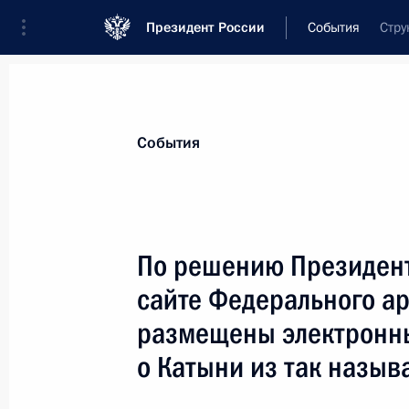
Президент России
События
Стру
Президент
Администрация
Государст
Новости
Стенограммы
Поездки
Те
События
Показа
По решению Президент
сайте Федерального ар
Поздравление Ларисе Удовиченко 
размещены электронн
29 апреля 2010 года, 11:00
о Катыни из так назыв