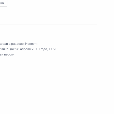
в работе российско-датской
2
ша
 официальном сайте
ован в разделе:
Новости
а размещены электронные
бликации:
28 апреля 2010 года, 11:20
ак называемого пакета №1
ая версия
арственным визитом в Данию
9