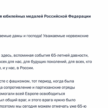
ом Украины Виктором
ия юбилейных медалей Российской Федерации
аемые дамы и господа! Уважаемые норвежские
ательному решению вопроса
14
 здесь, вспоминая события 65-летней давности,
рий
сех для нас, для будущих поколений, для всех, кто
 и у нас, в России.
сте с фашизмом, тот период, когда была
а сопротивление и партизанские отряды
помогали всей Европе освободиться
ной корпорации
3
был общий враг, и этого врага нужно было
о поэтому мы сегодня можем отмечать уже 65-ю