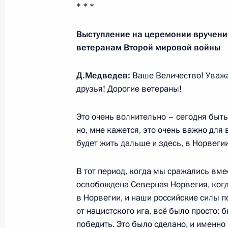
* * *
Телефонный разговор с Президент
Выступление на церемонии вручен
Януковичем
ветеранам Второй мировой войны
27 апреля 2010 года, 18:45
Д.Медведев:
Ваше Величество! Уваж
друзья! Дорогие ветераны!
Россия и Норвегия близки к оконч
Это очень волнительно – сегодня быть
о разграничении морских террито
но, мне кажется, это очень важно для в
27 апреля 2010 года, 15:00
Осло
будет жить дальше и здесь, в Норвегии,
В тот период, когда мы сражались вме
освобождена Северная Норвегия, когд
26 апреля 2010 года, понедельник
в Норвегии, и наши российские силы 
Интервью датской радиовещатель
от нацистского ига, всё было просто: 
победить. Это было сделано, и именн
26 апреля 2010 года, 23:00