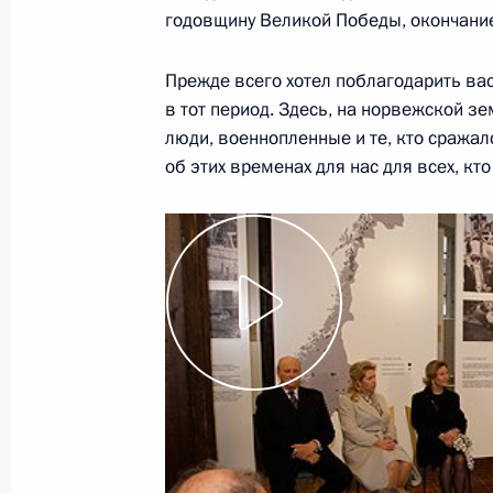
годовщину Великой Победы, окончани
Прежде всего хотел поблагодарить вас
Дмитрий Медведев принял участие 
в тот период. Здесь, на норвежской з
норвежской бизнес-конференции
люди, военнопленные и те, кто сража
об этих временах для нас для всех, кт
26 апреля 2010 года, 20:00
Осло
Важно сохранить правду о войне, 
трагедии
26 апреля 2010 года, 18:00
Осло
Начался двухдневный государствен
Медведева в Норвегию