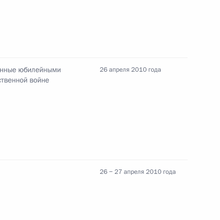
вердил состав Российской
сударственной комиссии
ённые юбилейными
26 апреля 2010 года
ственной войне
орвежской газете
4
26 − 27 апреля 2010 года
 Совета Безопасности
1