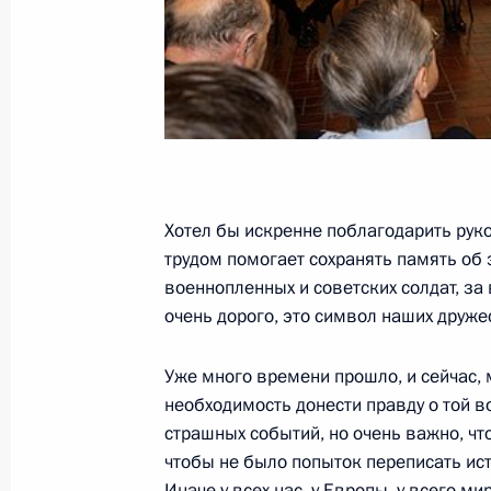
26 апреля 2010 года, 16:00
Осло
Опубликован список журналистов, 
освещения мероприятий 65-й год
26 апреля 2010 года, 11:40
Хотел бы искренне поблагодарить руко
трудом помогает сохранять память об 
25 апреля 2010 года, воскресенье
военнопленных и советских солдат, за 
очень дорого, это символ наших друже
Совместное заявление президентов
й годовщины встречи советских и 
Уже много времени прошло, и сейчас, 
Эльба
необходимость донести правду о той в
25 апреля 2010 года, 20:00
страшных событий, но очень важно, чт
чтобы не было попыток переписать ист
Иначе у всех нас, у Европы, у всего м