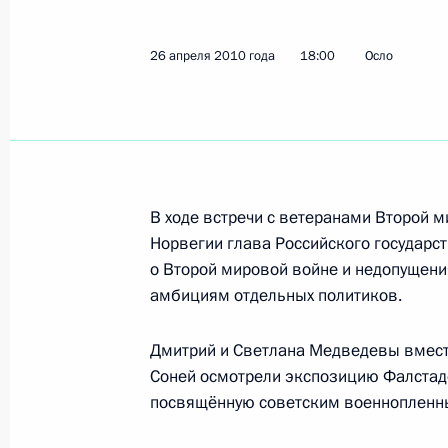
28 апреля 2010 года, среда
Гала-концерт звёзд российского ба
26 апреля 2010 года
18:00
Осло
«Тиволи» в Копенгагене
28 апреля 2010 года, 21:00
Копенгаген
Дмитрий Медведев посетил здание
В ходе встречи с ветеранами Второй 
28 апреля 2010 года, 19:30
Копенгаген
Норвегии глава Российского государс
о Второй мировой войне и недопущени
амбициям отдельных политиков.
В Копенгагене состоялись российс
Дмитрий и Светлана Медведевы вмес
28 апреля 2010 года, 17:00
Копенгаген
Соней осмотрели экспозицию Фалстад
посвящённую советским военнопленны