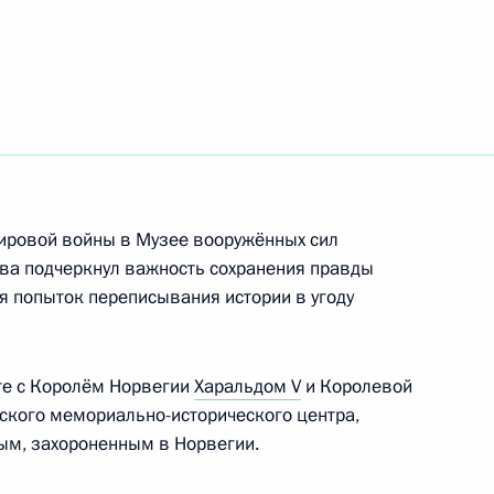
лета в концертном зале
1
 «Зелёный маяк»
2
мировой войны в Музее вооружённых сил
тва подчеркнул важность сохранения правды
я попыток переписывания истории в угоду
ко-датские переговоры
11
те с Королём Норвегии
Харальдом V
и Королевой
ского мемориально-исторического центра,
м, захороненным в Норвегии.