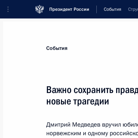
Президент России
События
Стру
Президент
Администрация
Государст
Новости
Стенограммы
Поездки
Те
События
Показа
Важно сохранить правд
новые трагедии
Поздравление Ларисе Удовиченко 
29 апреля 2010 года, 11:00
Дмитрий Медведев вручил юбил
норвежским и одному российско