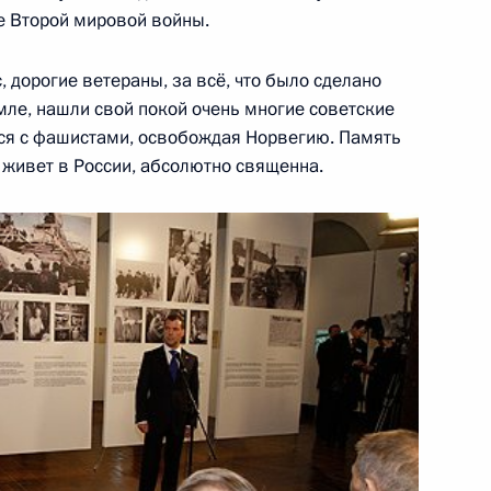
е Второй мировой войны.
, дорогие ветераны, за всё, что было сделано
в работе российско-
3
10м
емле, нашли свой покой очень многие советские
лся с фашистами, освобождая Норвегию. Память
о живет в России, абсолютно священна.
иначе возможны новые
9
4м
ный визит Дмитрия
10