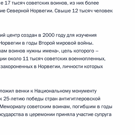
в работе российско-датской
 17 тысяч советских воинов, из них более
2
ние Северной Норвегии. Свыше 12 тысяч человек
й центр создан в 2000 году для изучения
 Норвегии в годы Второй мировой войны.
 официальном сайте
лам воинов нужны имена», цель которого –
а размещены электронные
ии около 11 тысяч советских военнопленных,
ак называемого пакета №1
 захороненных в Норвегии, личности которых
зложил венки к Национальному монументу
 к 25-летию победы стран антигитлеровской
 Мемориалу советским воинам, погибшим в годы
осударства в церемонии приняла участие супруга
арственным визитом в Данию
9