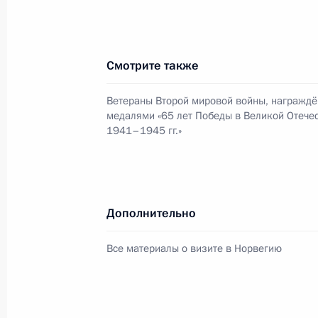
Дмитрий Медведев своим Указом ут
Смотрите также
части Российско-Украинской межго
Ветераны Второй мировой войны, награжд
24 апреля 2010 года, 14:00
медалями «65 лет Победы в Великой Отече
1941–1945 гг.»
Дмитрий Медведев дал интервью н
«Афтенпостен»
24 апреля 2010 года, 10:00
Дополнительно
Все материалы о визите в Норвегию
23 апреля 2010 года, пятница
Совещание с постоянными членами