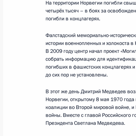
Дмитрий Медведев принял участие 
На территории Норвегии погибли свыше
бизнес-конференции
четырёх тысяч – в боях за освобожде
погибли в концлагерях.
28 апреля 2010 года, 15:00
Копенгаген
Фалстадский мемориально-исторически
истории военнопленных и холокоста в
По решению Президента России на
В 2009 году центр начал проект «Моги
Федерального архивного агентств
собрать информацию для идентификац
образы документов о Катыни из т
погибших в фашистских концлагерях и
до сих пор не установлены.
28 апреля 2010 года, 11:20
В этот же день Дмитрий Медведев во
Норвегии, открытому 8 мая 1970 года
27 апреля 2010 года, вторник
коалиции во Второй мировой войне, и
войны. Вместе с главой Российского г
Дмитрий Медведев прибыл с госуд
Президента Светлана Медведева.
27 апреля 2010 года, 23:50
Копенгаген