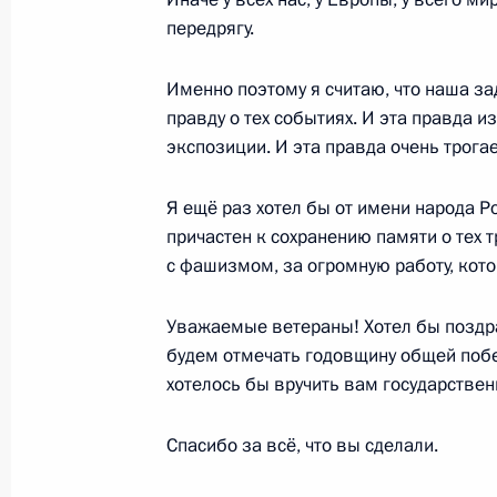
передрягу.
Дмитрий Медведев поздравил дире
Русского музея Владимира Гусева с
Именно поэтому я считаю, что наша за
25 апреля 2010 года, 10:00
правду о тех событиях. И эта правда и
экспозиции. И эта правда очень трогае
Дмитрий Медведев выразил собол
Я ещё раз хотел бы от имени народа Р
Лавровой и Ольги Лавровой в связи
причастен к сохранению памяти о тех 
с фашизмом, за огромную работу, кото
25 апреля 2010 года, 09:00
Уважаемые ветераны! Хотел бы поздра
будем отмечать годовщину общей побе
24 апреля 2010 года, суббота
хотелось бы вручить вам государстве
Рабочая встреча с Министром свя
Спасибо за всё, что вы сделали.
Игорем Щёголевым
24 апреля 2010 года, 16:00
Московская обла