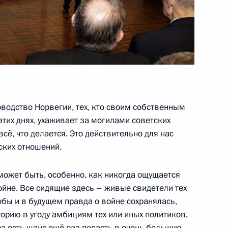
аккредитованных для
овщины Победы
водство Норвегии, тех, кто своим собственным
этих днях, ухаживает за могилами советских
всё, что делается. Это действительно для нас
ских отношений.
 России и США по случаю 65-
американских войск на реке
может быть, особенно, как никогда ощущается
ойне. Все сидящие здесь – живые свидетели тех
обы и в будущем правда о войне сохранялась,
орию в угоду амбициям тех или иных политиков.
ира есть шанс ещё раз попасть в очень большую