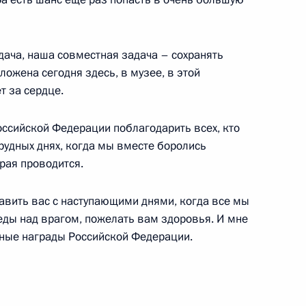
ктора Государственного
 65-летием
дача, наша совместная задача – сохранять
зложена сегодня здесь, в музее, в этой
т за сердце.
езнования родным Натальи
оссийской Федерации поблагодарить всех, кто
 с их трагической гибелью
трудных днях, когда мы вместе боролись
рая проводится.
вить вас с наступающими днями, когда все мы
ды над врагом, пожелать вам здоровья. И мне
нные награды Российской Федерации.
зи и массовых коммуникаций
1
сть, Горки