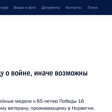
ктура
Видео и фото
Документы
Контакты
Поиск
венный Совет
Совет Безопасности
Комиссии и советы
леграммы
Сведения о Президенте
апрель, 2010
ть следующие материалы
у о войне, иначе возможны
с Днём рождения
ейные медали к 65-летию Победы 16
му ветерану, проживающему в Норвегии.