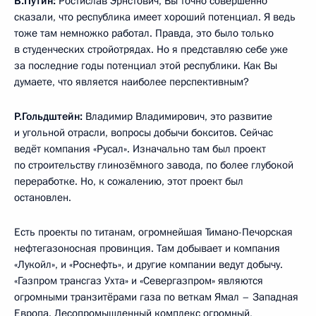
В.Путин:
Ростислав Эрнстович, Вы точно совершенно
сказали, что республика имеет хороший потенциал. Я ведь
тоже там немножко работал. Правда, это было только
в студенческих стройотрядах. Но я представляю себе уже
за последние годы потенциал этой республики. Как Вы
думаете, что является наиболее перспективным?
Р.Гольдштейн:
Владимир Владимирович, это развитие
и угольной отрасли, вопросы добычи бокситов. Сейчас
ведёт компания «Русал». Изначально там был проект
по строительству глинозёмного завода, по более глубокой
переработке. Но, к сожалению, этот проект был
остановлен.
Есть проекты по титанам, огромнейшая Тимано-Печорская
нефтегазоносная провинция. Там добывает и компания
«Лукойл», и «Роснефть», и другие компании ведут добычу.
«Газпром трансгаз Ухта» и «Севергазпром» являются
огромными транзитёрами газа по веткам Ямал – Западная
Европа. Лесопромышленный комплекс огромный,